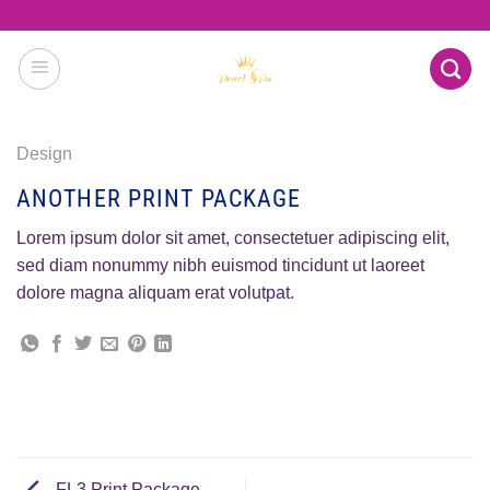
Skip
to
content
Design
ANOTHER PRINT PACKAGE
Lorem ipsum dolor sit amet, consectetuer adipiscing elit,
sed diam nonummy nibh euismod tincidunt ut laoreet
dolore magna aliquam erat volutpat.
FL3 Print Package