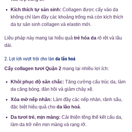
Kích thích tự sản sinh:
Collagen được cấy vào da
không chỉ làm đầy các khoảng trống mà còn kích thích
da tự sản sinh collagen và elastin mới.
Liệu pháp này mang lại hiệu quả
trẻ hóa da
rõ rệt và lâu
dài.
2. Lợi ích vượt trội cho làn
da lão hoá
Cấy collagen tươi Quận 2
mang lại nhiều lợi ích:
Khôi phục độ săn chắc:
Tăng cường cấu trúc da, làm
da căng bóng, đàn hồi và giảm chảy xệ.
Xóa mờ nếp nhăn:
Làm đầy các nếp nhăn, rãnh sâu,
đặc biệt hiệu quả cho
da lão hoá
.
Da tươi trẻ, mịn màng:
Cải thiện tổng thể kết cấu da,
làm da trở nên mịn màng và rạng rỡ.