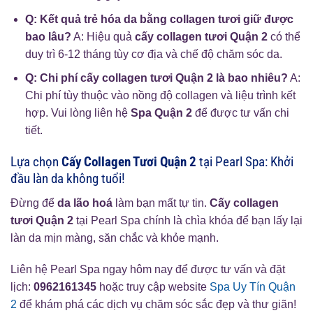
Q: Kết quả trẻ hóa da bằng collagen tươi giữ được
bao lâu?
A: Hiệu quả
cấy collagen tươi Quận 2
có thể
duy trì 6-12 tháng tùy cơ địa và chế độ chăm sóc da.
Q: Chi phí cấy collagen tươi Quận 2 là bao nhiêu?
A:
Chi phí tùy thuộc vào nồng độ collagen và liệu trình kết
hợp. Vui lòng liên hệ
Spa Quận 2
để được tư vấn chi
tiết.
Lựa chọn
Cấy Collagen Tươi Quận 2
tại Pearl Spa: Khởi
đầu làn da không tuổi!
Đừng để
da lão hoá
làm bạn mất tự tin.
Cấy collagen
tươi Quận 2
tại Pearl Spa chính là chìa khóa để bạn lấy lại
làn da mịn màng, săn chắc và khỏe mạnh.
Liên hệ Pearl Spa ngay hôm nay để được tư vấn và đặt
lịch:
0962161345
hoặc truy cập website
Spa Uy Tín Quận
2
để khám phá các dịch vụ chăm sóc sắc đẹp và thư giãn!