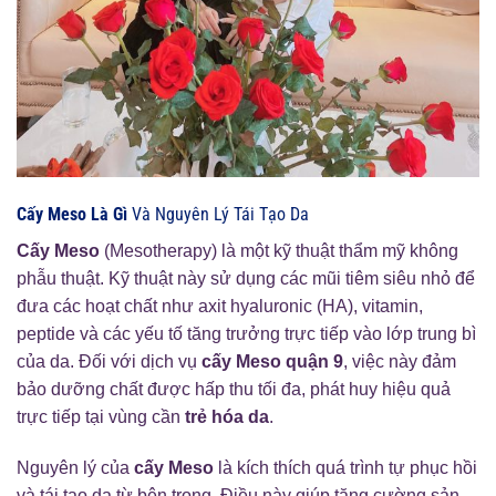
Cấy Meso Là Gì
Và Nguyên Lý Tái Tạo Da
Cấy Meso
(Mesotherapy) là một kỹ thuật thẩm mỹ không
phẫu thuật. Kỹ thuật này sử dụng các mũi tiêm siêu nhỏ để
đưa các hoạt chất như axit hyaluronic (HA), vitamin,
peptide và các yếu tố tăng trưởng trực tiếp vào lớp trung bì
của da. Đối với dịch vụ
cấy Meso quận 9
, việc này đảm
bảo dưỡng chất được hấp thu tối đa, phát huy hiệu quả
trực tiếp tại vùng cần
trẻ hóa da
.
Nguyên lý của
cấy Meso
là kích thích quá trình tự phục hồi
và tái tạo da từ bên trong. Điều này giúp tăng cường sản