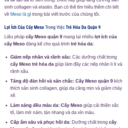
sinh collagen và elastin. Bạn có thể tìm hiểu thêm chi tiết
về
Meso là gì
trong bài viết trước của chúng tôi.
Lợi Ích Của Cấy Meso
Trong Việc
Trẻ Hóa Da Quận 9
Liệu pháp
cấy Meso quận 9
mang lại nhiều
lợi ích của
cấy Meso
đáng kể cho quá trình
trẻ hóa da
:
Giảm nếp nhăn và rãnh sâu:
Các dưỡng chất trong
cấy Meso trẻ hóa da
giúp làm đầy các nếp nhăn li ti và
rãnh sâu.
Tăng độ đàn hồi và săn chắc:
Cấy Meso quận 9
kích
thích sản sinh collagen, giúp da căng mịn và giảm chảy
xệ.
Làm sáng đều màu da:
Cấy Meso
giúp cải thiện sắc
tố, làm mờ nám, tàn nhang và da xỉn màu.
Cấp ẩm sâu và phục hồi da:
Dưỡng chất trong
cấy