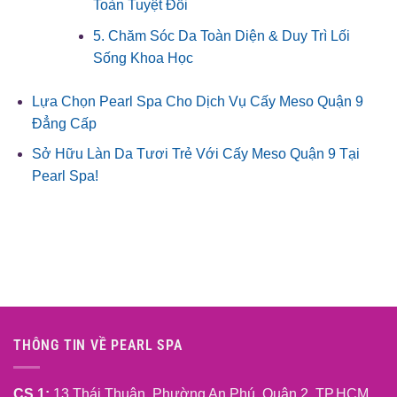
Toàn Tuyệt Đối
5. Chăm Sóc Da Toàn Diện & Duy Trì Lối
Sống Khoa Học
Lựa Chọn Pearl Spa Cho Dịch Vụ Cấy Meso Quận 9
Đẳng Cấp
Sở Hữu Làn Da Tươi Trẻ Với Cấy Meso Quận 9 Tại
Pearl Spa!
THÔNG TIN VỀ PEARL SPA
CS 1:
13 Thái Thuận, Phường An Phú, Quận 2, TP.HCM