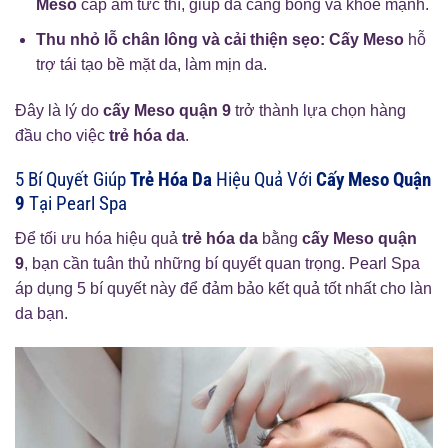
Meso
cấp ẩm tức thì, giúp da căng bóng và khỏe mạnh.
Thu nhỏ lỗ chân lông và cải thiện sẹo:
Cấy Meso
hỗ
trợ tái tạo bề mặt da, làm mịn da.
Đây là lý do
cấy Meso quận 9
trở thành lựa chọn hàng
đầu cho việc
trẻ hóa da
.
5 Bí Quyết Giúp
Trẻ Hóa Da
Hiệu Quả Với
Cấy Meso Quận
9
Tại Pearl Spa
Để tối ưu hóa hiệu quả
trẻ hóa da
bằng
cấy Meso quận
9
, bạn cần tuân thủ những bí quyết quan trọng. Pearl Spa
áp dụng 5 bí quyết này để đảm bảo kết quả tốt nhất cho làn
da bạn.