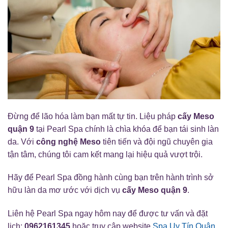
Đừng để lão hóa làm bạn mất tự tin. Liệu pháp
cấy Meso
quận 9
tại Pearl Spa chính là chìa khóa để bạn tái sinh làn
da. Với
công nghệ Meso
tiên tiến và đội ngũ chuyên gia
tận tâm, chúng tôi cam kết mang lại hiệu quả vượt trội.
Hãy để Pearl Spa đồng hành cùng bạn trên hành trình sở
hữu làn da mơ ước với dịch vụ
cấy Meso quận 9
.
Liên hệ Pearl Spa ngay hôm nay để được tư vấn và đặt
lịch:
0962161345
hoặc truy cập website
Spa Uy Tín Quận