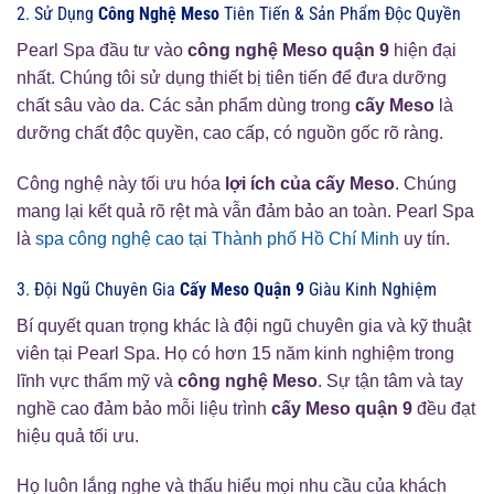
2. Sử Dụng
Công Nghệ Meso
Tiên Tiến & Sản Phẩm Độc Quyền
Pearl Spa đầu tư vào
công nghệ Meso quận 9
hiện đại
nhất. Chúng tôi sử dụng thiết bị tiên tiến để đưa dưỡng
chất sâu vào da. Các sản phẩm dùng trong
cấy Meso
là
dưỡng chất độc quyền, cao cấp, có nguồn gốc rõ ràng.
Công nghệ này tối ưu hóa
lợi ích của cấy Meso
. Chúng
mang lại kết quả rõ rệt mà vẫn đảm bảo an toàn. Pearl Spa
là
spa công nghệ cao tại Thành phố Hồ Chí Minh
uy tín.
3. Đội Ngũ Chuyên Gia
Cấy Meso Quận 9
Giàu Kinh Nghiệm
Bí quyết quan trọng khác là đội ngũ chuyên gia và kỹ thuật
viên tại Pearl Spa. Họ có hơn 15 năm kinh nghiệm trong
lĩnh vực thẩm mỹ và
công nghệ Meso
. Sự tận tâm và tay
nghề cao đảm bảo mỗi liệu trình
cấy Meso quận 9
đều đạt
hiệu quả tối ưu.
Họ luôn lắng nghe và thấu hiểu mọi nhu cầu của khách