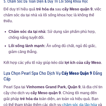
5. Chăm Sóc Da Toàn Diện & Duy Trì Lối Sống Khoa Học
Để duy trì hiệu quả
trẻ hóa da
sau
cấy Meso quận 9
, việc
chăm sóc da tại nhà và lối sống khoa học là không thể
thiếu.
Chăm sóc da tại nhà:
Sử dụng sản phẩm phù hợp,
chống nắng tuyệt đối.
Lối sống lành mạnh:
Ăn uống đủ chất, ngủ đủ giấc,
giảm căng thẳng.
Kết hợp các yếu tố này giúp kéo dài
lợi ích của cấy Meso
.
Lựa Chọn Pearl Spa Cho Dịch Vụ
Cấy Meso Quận 9
Đẳng
Cấp
Pearl Spa tại
Vinhomes Grand Park, Quận 9
, là địa chỉ tin
cậy cho dịch vụ
cấy Meso quận 9
. Chúng tôi mang đến
giải pháp
trẻ hóa da
toàn diện, an toàn và hiệu quả. Bạn
có thể tham khảo thêm các dịch vụ
chăm sóc da lão hóa
và