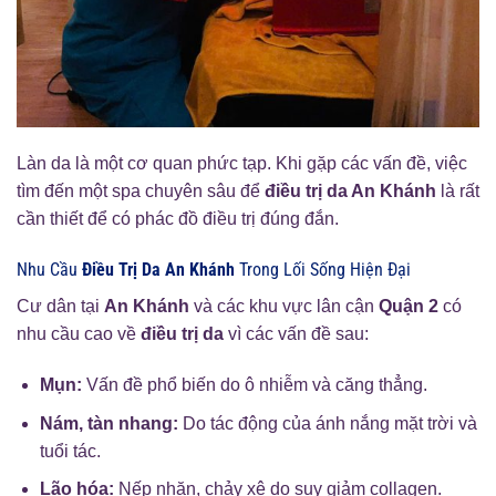
Làn da là một cơ quan phức tạp. Khi gặp các vấn đề, việc
tìm đến một spa chuyên sâu để
điều trị da An Khánh
là rất
cần thiết để có phác đồ điều trị đúng đắn.
Nhu Cầu
Điều Trị Da An Khánh
Trong Lối Sống Hiện Đại
Cư dân tại
An Khánh
và các khu vực lân cận
Quận 2
có
nhu cầu cao về
điều trị da
vì các vấn đề sau:
Mụn:
Vấn đề phổ biến do ô nhiễm và căng thẳng.
Nám, tàn nhang:
Do tác động của ánh nắng mặt trời và
tuổi tác.
Lão hóa:
Nếp nhăn, chảy xệ do suy giảm collagen.