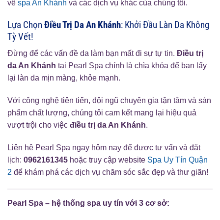
về
spa An Khánh
và các dịch vụ khác của chúng tôi.
Lựa Chọn
Điều Trị Da An Khánh
: Khởi Đầu Làn Da Không
Tỳ Vết!
Đừng để các vấn đề da làm bạn mất đi sự tự tin.
Điều trị
da An Khánh
tại Pearl Spa chính là chìa khóa để bạn lấy
lại làn da mịn màng, khỏe mạnh.
Với công nghệ tiên tiến, đội ngũ chuyên gia tận tâm và sản
phẩm chất lượng, chúng tôi cam kết mang lại hiệu quả
vượt trội cho việc
điều trị da An Khánh
.
Liên hệ Pearl Spa ngay hôm nay để được tư vấn và đặt
lịch:
0962161345
hoặc truy cập website
Spa Uy Tín Quận
2
để khám phá các dịch vụ chăm sóc sắc đẹp và thư giãn!
Pearl Spa – hệ thống spa uy tín với 3 cơ sở: