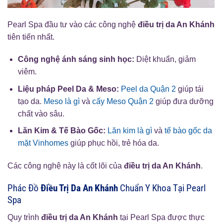
Pearl Spa đầu tư vào các công nghệ
điều trị da An Khánh
tiên tiến nhất.
Công nghệ ánh sáng sinh học:
Diệt khuẩn, giảm
viêm.
Liệu pháp Peel Da & Meso:
Peel da Quận 2
giúp tái
tạo da.
Meso là gì
và
cấy Meso Quận 2
giúp đưa dưỡng
chất vào sâu.
Lăn Kim & Tế Bào Gốc:
Lăn kim là gì
và
tế bào gốc da
mặt Vinhomes
giúp phục hồi, trẻ hóa da.
Các công nghệ này là cốt lõi của
điều trị da An Khánh
.
Phác Đồ
Điều Trị Da An Khánh
Chuẩn Y Khoa Tại Pearl
Spa
Quy trình
điều trị da An Khánh
tại Pearl Spa được thực