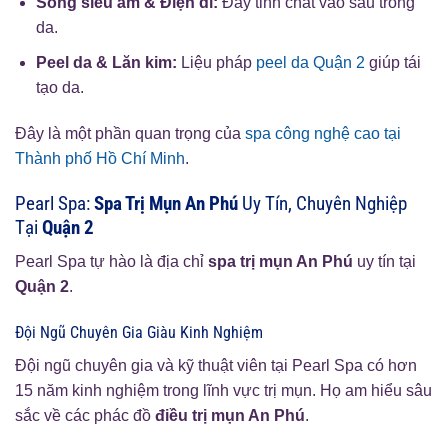
Sóng siêu âm & Điện di:
Đẩy tinh chất vào sâu trong
da.
Peel da & Lăn kim:
Liệu pháp
peel da Quận 2
giúp tái
tạo da.
Đây là một phần quan trọng của
spa công nghệ cao tại
Thành phố Hồ Chí Minh
.
Pearl Spa:
Spa Trị Mụn An Phú
Uy Tín, Chuyên Nghiệp
Tại
Quận 2
Pearl Spa tự hào là địa chỉ
spa trị mụn An Phú
uy tín tại
Quận 2
.
Đội Ngũ Chuyên Gia Giàu Kinh Nghiệm
Đội ngũ chuyên gia và kỹ thuật viên tại Pearl Spa có hơn
15 năm kinh nghiệm trong lĩnh vực trị mụn. Họ am hiểu sâu
sắc về các phác đồ
điều trị mụn An Phú
.