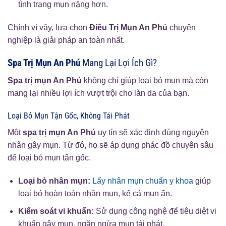
tình trạng mụn nặng hơn.
Chính vì vậy, lựa chọn
Điều Trị Mụn An Phú
chuyên
nghiệp là giải pháp an toàn nhất.
Spa Trị Mụn An Phú
Mang Lại Lợi Ích Gì?
Spa trị mụn An Phú
không chỉ giúp loại bỏ mụn mà còn
mang lại nhiều lợi ích vượt trội cho làn da của bạn.
Loại Bỏ Mụn Tận Gốc, Không Tái Phát
Một
spa trị mụn An Phú
uy tín sẽ xác định đúng nguyên
nhân gây mụn. Từ đó, họ sẽ áp dụng phác đồ chuyên sâu
để loại bỏ mụn tận gốc.
Loại bỏ nhân mụn:
Lấy nhân mụn chuẩn y khoa
giúp
loại bỏ hoàn toàn nhân mụn, kể cả mụn ẩn.
Kiểm soát vi khuẩn:
Sử dụng công nghệ để tiêu diệt vi
khuẩn gây mụn, ngăn ngừa mụn tái phát.