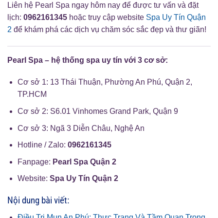
Liên hệ Pearl Spa ngay hôm nay để được tư vấn và đặt
lịch:
0962161345
hoặc truy cập website
Spa Uy Tín Quận
2
để khám phá các dịch vụ chăm sóc sắc đẹp và thư giãn!
Pearl Spa – hệ thống spa uy tín với 3 cơ sở:
Cơ sở 1: 13 Thái Thuận, Phường An Phú, Quận 2,
TP.HCM
Cơ sở 2: S6.01 Vinhomes Grand Park, Quận 9
Cơ sở 3: Ngã 3 Diễn Châu, Nghệ An
Hotline / Zalo:
0962161345
Fanpage:
Pearl Spa Quận 2
Website:
Spa Uy Tín Quận 2
Nội dung bài viết:
Điều Trị Mụn An Phú: Thực Trạng Và Tầm Quan Trọng