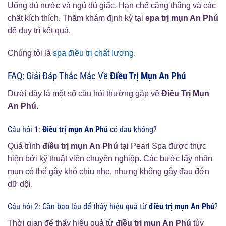
Uống đủ nước và ngủ đủ giấc. Hạn chế căng thẳng và các
chất kích thích. Thăm khám định kỳ tại
spa trị mụn An Phú
để duy trì kết quả.
Chúng tôi là
spa điều trị chất lượng
.
FAQ: Giải Đáp Thắc Mắc Về
Điều Trị Mụn An Phú
Dưới đây là một số câu hỏi thường gặp về
Điều Trị Mụn
An Phú
.
Câu hỏi 1:
Điều trị mụn An Phú
có đau không?
Quá trình
điều trị mụn An Phú
tại Pearl Spa được thực
hiện bởi kỹ thuật viên chuyên nghiệp. Các bước lấy nhân
mụn có thể gây khó chịu nhẹ, nhưng không gây đau đớn
dữ dội.
Câu hỏi 2: Cần bao lâu để thấy hiệu quả từ
điều trị mụn An Phú
?
Thời gian để thấy hiệu quả từ
điều trị mụn An Phú
tùy