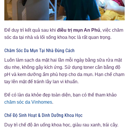
Để duy trì kết quả sau khi
điều trị mụn An Phú
, việc chăm
sóc da tại nhà và lối sống khoa học là rất quan trọng.
Chăm Sóc Da Mụn Tại Nhà Đúng Cách
Luôn làm sạch da mặt hai lần mỗi ngày bằng sữa rửa mặt
dịu nhẹ, không gây kích ứng. Sử dụng toner cân bằng độ
pH và kem dưỡng ẩm phù hợp cho da mụn. Hạn chế chạm
tay lên mặt để tránh lây lan vi khuẩn.
Để có làn da khỏe đẹp toàn diện, bạn có thể tham khảo
chăm sóc da Vinhomes
.
Chế Độ Sinh Hoạt & Dinh Dưỡng Khoa Học
Duy trì chế độ ăn uống khoa học, giàu rau xanh, trái cây.