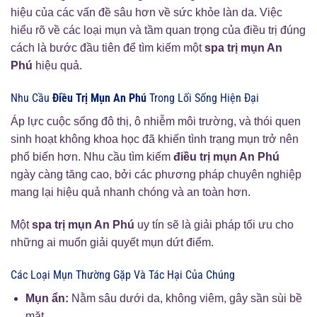
hiệu của các vấn đề sâu hơn về sức khỏe làn da. Việc
hiểu rõ về các loại mụn và tầm quan trọng của điều trị đúng
cách là bước đầu tiên để tìm kiếm một
spa trị mụn An
Phú
hiệu quả.
Nhu Cầu
Điều Trị Mụn An Phú
Trong Lối Sống Hiện Đại
Áp lực cuộc sống đô thị, ô nhiễm môi trường, và thói quen
sinh hoạt không khoa học đã khiến tình trạng mụn trở nên
phổ biến hơn. Nhu cầu tìm kiếm
điều trị mụn An Phú
ngày càng tăng cao, bởi các phương pháp chuyên nghiệp
mang lại hiệu quả nhanh chóng và an toàn hơn.
Một
spa trị mụn An Phú
uy tín sẽ là giải pháp tối ưu cho
những ai muốn giải quyết mụn dứt điểm.
Các Loại Mụn Thường Gặp Và Tác Hại Của Chúng
Mụn ẩn:
Nằm sâu dưới da, không viêm, gây sần sùi bề
mặt.