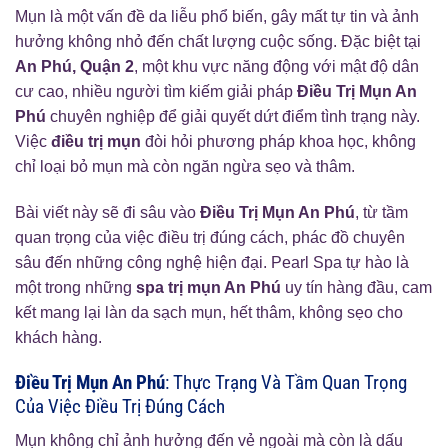
Mụn là một vấn đề da liễu phổ biến, gây mất tự tin và ảnh
hưởng không nhỏ đến chất lượng cuộc sống. Đặc biệt tại
An Phú, Quận 2
, một khu vực năng động với mật độ dân
cư cao, nhiều người tìm kiếm giải pháp
Điều Trị Mụn An
Phú
chuyên nghiệp để giải quyết dứt điểm tình trạng này.
Việc
điều trị mụn
đòi hỏi phương pháp khoa học, không
chỉ loại bỏ mụn mà còn ngăn ngừa sẹo và thâm.
Bài viết này sẽ đi sâu vào
Điều Trị Mụn An Phú
, từ tầm
quan trọng của việc điều trị đúng cách, phác đồ chuyên
sâu đến những công nghệ hiện đại. Pearl Spa tự hào là
một trong những
spa trị mụn An Phú
uy tín hàng đầu, cam
kết mang lại làn da sạch mụn, hết thâm, không sẹo cho
khách hàng.
Điều Trị Mụn An Phú
: Thực Trạng Và Tầm Quan Trọng
Của Việc Điều Trị Đúng Cách
Mụn không chỉ ảnh hưởng đến vẻ ngoài mà còn là dấu