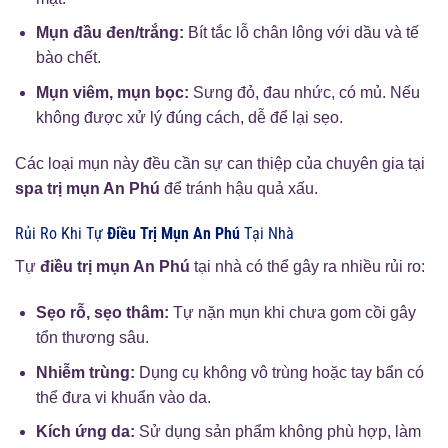
Mụn đầu đen/trắng:
Bít tắc lỗ chân lông với dầu và tế
bào chết.
Mụn viêm, mụn bọc:
Sưng đỏ, đau nhức, có mủ. Nếu
không được xử lý đúng cách, dễ để lại sẹo.
Các loại mụn này đều cần sự can thiệp của chuyên gia tại
spa trị mụn An Phú
để tránh hậu quả xấu.
Rủi Ro Khi Tự
Điều Trị Mụn An Phú
Tại Nhà
Tự
điều trị mụn An Phú
tại nhà có thể gây ra nhiều rủi ro:
Sẹo rỗ, sẹo thâm:
Tự nặn mụn khi chưa gom cồi gây
tổn thương sâu.
Nhiễm trùng:
Dụng cụ không vô trùng hoặc tay bẩn có
thể đưa vi khuẩn vào da.
Kích ứng da:
Sử dụng sản phẩm không phù hợp, làm