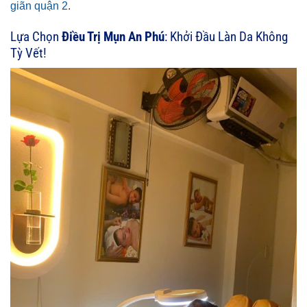
giãn quận 2
.
Lựa Chọn
Điều Trị Mụn An Phú
: Khởi Đầu Làn Da Không
Tỳ Vết!