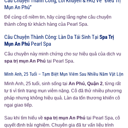
Câu Chuyện Thành Công, Lời Khuyên & FAQ Về “Điều Trị
Mụn An Phú”
Để củng cố niềm tin, hãy cùng lắng nghe câu chuyện
thành công từ khách hàng của Pearl Spa.
Câu Chuyện Thành Công: Làn Da Tái Sinh Tại
Spa Trị
Mụn An Phú
Pearl Spa
Câu chuyện này minh chứng cho sự hiệu quả của dịch vụ
spa trị mụn An Phú
tại Pearl Spa.
Minh Anh, 25 Tuổi – Tạm Biệt Mụn Viêm Sau Nhiều Năm Vật Lộn
Minh Anh, 25 tuổi, sinh sống tại
An Phú, Quận 2
, từng rất
tự ti vì tình trạng mụn viêm nặng. Cô đã thử nhiều phương
pháp nhưng không hiệu quả. Làn da tổn thương khiến cô
ngại giao tiếp.
Sau khi tìm hiểu về
spa trị mụn An Phú
tại Pearl Spa, cô
quyết định trải nghiệm. Chuyên gia đã tư vấn liệu trình