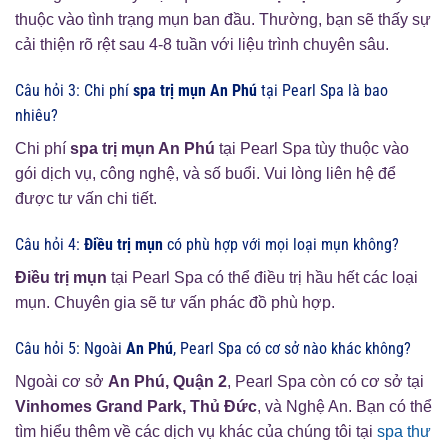
thuộc vào tình trạng mụn ban đầu. Thường, bạn sẽ thấy sự
cải thiện rõ rệt sau 4-8 tuần với liệu trình chuyên sâu.
Câu hỏi 3: Chi phí
spa trị mụn An Phú
tại Pearl Spa là bao
nhiêu?
Chi phí
spa trị mụn An Phú
tại Pearl Spa tùy thuộc vào
gói dịch vụ, công nghệ, và số buổi. Vui lòng liên hệ để
được tư vấn chi tiết.
Câu hỏi 4:
Điều trị mụn
có phù hợp với mọi loại mụn không?
Điều trị mụn
tại Pearl Spa có thể điều trị hầu hết các loại
mụn. Chuyên gia sẽ tư vấn phác đồ phù hợp.
Câu hỏi 5: Ngoài
An Phú
, Pearl Spa có cơ sở nào khác không?
Ngoài cơ sở
An Phú, Quận 2
, Pearl Spa còn có cơ sở tại
Vinhomes Grand Park, Thủ Đức
, và Nghệ An. Bạn có thể
tìm hiểu thêm về các dịch vụ khác của chúng tôi tại
spa thư