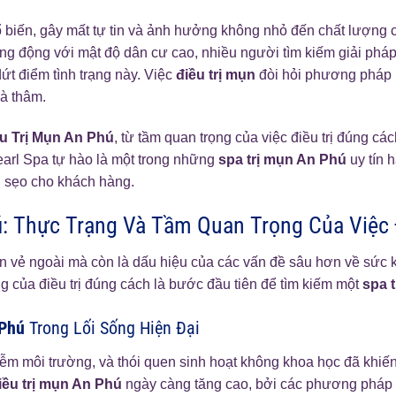
ổ biến, gây mất tự tin và ảnh hưởng không nhỏ đến chất lượng c
ăng động với mật độ dân cư cao, nhiều người tìm kiếm giải phá
ứt điểm tình trạng này. Việc
điều trị mụn
đòi hỏi phương pháp k
à thâm.
u Trị Mụn An Phú
, từ tầm quan trọng của việc điều trị đúng c
arl Spa tự hào là một trong những
spa trị mụn An Phú
uy tín 
g sẹo cho khách hàng.
ú
: Thực Trạng Và Tầm Quan Trọng Của Việc 
vẻ ngoài mà còn là dấu hiệu của các vấn đề sâu hơn về sức kh
g của điều trị đúng cách là bước đầu tiên để tìm kiếm một
spa 
 Phú
Trong Lối Sống Hiện Đại
iễm môi trường, và thói quen sinh hoạt không khoa học đã khiến
iều trị mụn An Phú
ngày càng tăng cao, bởi các phương pháp 