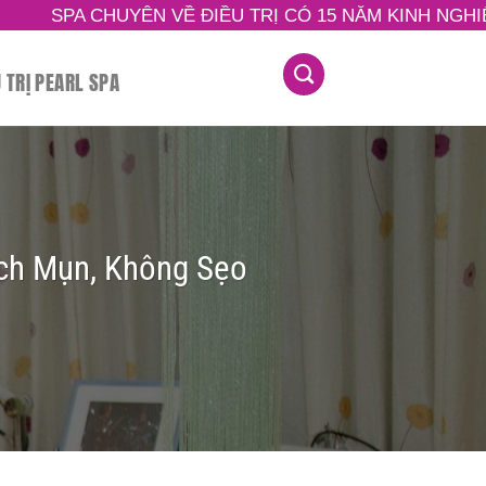
UYÊN VỀ ĐIỀU TRỊ CÓ 15 NĂM KINH NGHIỆM TRONG L
U TRỊ PEARL SPA
ch Mụn, Không Sẹo