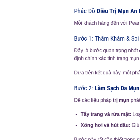
Phác Đồ
Điều Trị Mụn An
Mỗi khách hàng đến với Pear
Bước 1: Thăm Khám & Soi
Đây là bước quan trọng nhất c
định chính xác tình trạng mụn
Dựa trên kết quả này, một ph
Bước 2:
Làm Sạch Da Mụn
Để các liệu pháp
trị mụn
phát
Tẩy trang và rửa mặt:
Loạ
Xông hơi và hút dầu:
Giúp
Bước này rất cần thiết trong q