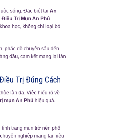
uộc sống. Đặc biệt tại
An
p
Điều Trị Mụn An Phú
hoa học, không chỉ loại bỏ
ách, phác đồ chuyên sâu đến
hàng đầu, cam kết mang lại làn
Điều Trị Đúng Cách
ỏe làn da. Việc hiểu rõ về
trị mụn An Phú
hiệu quả.
 tình trạng mụn trở nên phổ
chuyên nghiệp mang lại hiệu