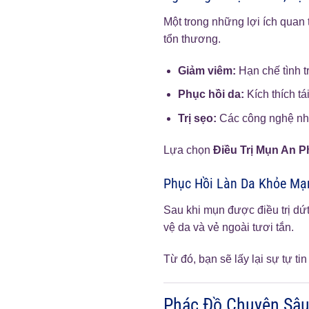
Một trong những lợi ích quan
tổn thương.
Giảm viêm:
Hạn chế tình t
Phục hồi da:
Kích thích tá
Trị sẹo:
Các công nghệ như 
Lựa chọn
Điều Trị Mụn An P
Phục Hồi Làn Da Khỏe Mạ
Sau khi mụn được điều trị dứt
vệ da và vẻ ngoài tươi tắn.
Từ đó, bạn sẽ lấy lại sự tự t
Phác Đồ Chuyên Sâu 