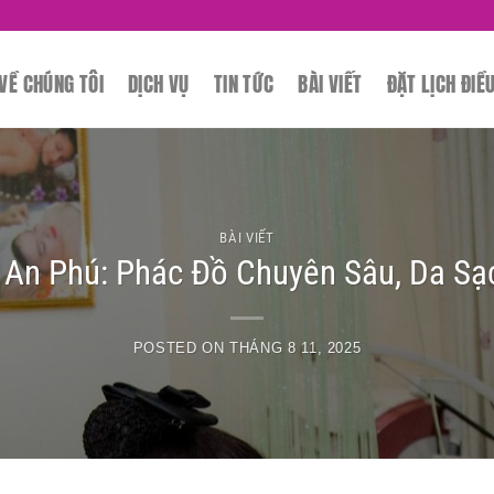
SPA CH
VỀ CHÚNG TÔI
DỊCH VỤ
TIN TỨC
BÀI VIẾT
ĐẶT LỊCH ĐIỀ
BÀI VIẾT
An Phú: Phác Đồ Chuyên Sâu, Da Sạ
POSTED ON
THÁNG 8 11, 2025