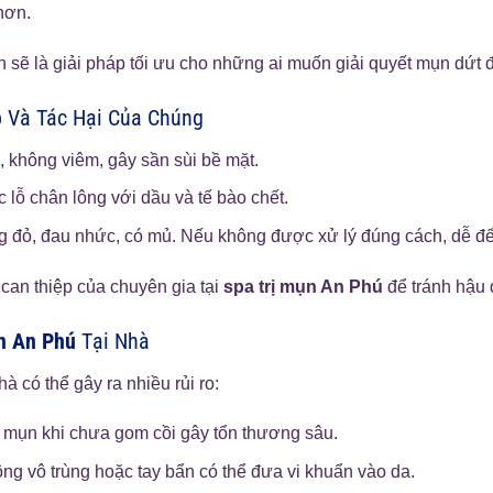
hơn.
n sẽ là giải pháp tối ưu cho những ai muốn giải quyết mụn dứt 
 Và Tác Hại Của Chúng
không viêm, gây sần sùi bề mặt.
c lỗ chân lông với dầu và tế bào chết.
 đỏ, đau nhức, có mủ. Nếu không được xử lý đúng cách, dễ để 
can thiệp của chuyên gia tại
spa trị mụn An Phú
để tránh hậu 
n An Phú
Tại Nhà
hà có thể gây ra nhiều rủi ro:
mụn khi chưa gom cồi gây tổn thương sâu.
g vô trùng hoặc tay bẩn có thể đưa vi khuẩn vào da.