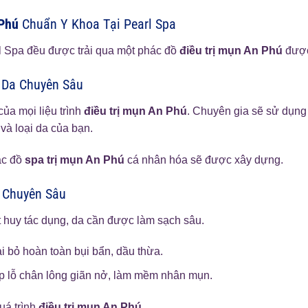
 Phú
Chuẩn Y Khoa Tại Pearl Spa
l Spa đều được trải qua một phác đồ
điều trị mụn An Phú
được 
 Da Chuyên Sâu
ủa mọi liệu trình
điều trị mụn An Phú
. Chuyên gia sẽ sử dụng
 và loại da của bạn.
ác đồ
spa trị mụn An Phú
cá nhân hóa sẽ được xây dựng.
Chuyên Sâu
 huy tác dụng, da cần được làm sạch sâu.
i bỏ hoàn toàn bụi bẩn, dầu thừa.
 lỗ chân lông giãn nở, làm mềm nhân mụn.
uá trình
điều trị mụn An Phú
.