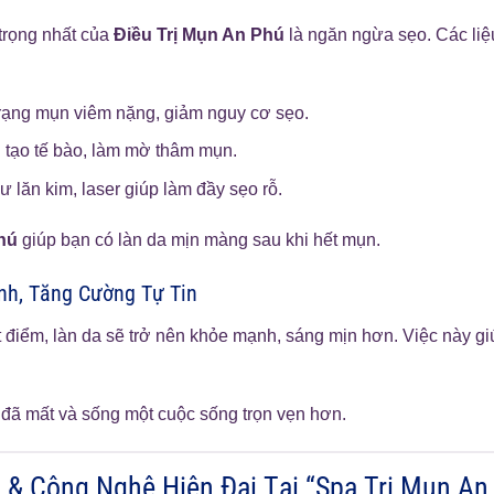
 trọng nhất của
Điều Trị Mụn An Phú
là ngăn ngừa sẹo. Các li
rạng mụn viêm nặng, giảm nguy cơ sẹo.
i tạo tế bào, làm mờ thâm mụn.
lăn kim, laser giúp làm đầy sẹo rỗ.
hú
giúp bạn có làn da mịn màng sau khi hết mụn.
nh, Tăng Cường Tự Tin
 điểm, làn da sẽ trở nên khỏe mạnh, sáng mịn hơn. Việc này gi
in đã mất và sống một cuộc sống trọn vẹn hơn.
& Công Nghệ Hiện Đại Tại “Spa Trị Mụn An 