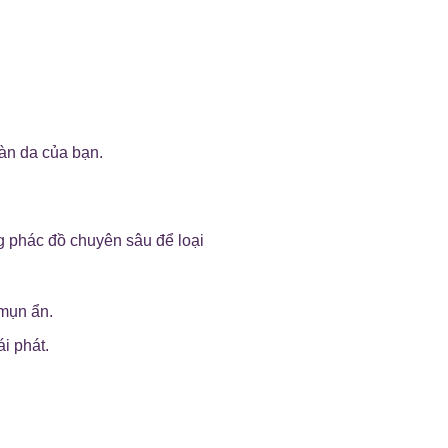
làn da của bạn.
g phác đồ chuyên sâu để loại
 mụn ẩn.
i phát.