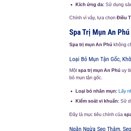
Kích ứng da:
Sử dụng sản
Chính vì vậy, lựa chọn
Điều T
Spa Trị Mụn An Phú
Spa trị mụn An Phú
không ch
Loại Bỏ Mụn Tận Gốc, Khô
Một
spa trị mụn An Phú
uy t
bỏ mụn tận gốc.
Loại bỏ nhân mụn:
Lấy n
Kiểm soát vi khuẩn:
Sử dụ
Đây là mục tiêu chính của
sp
Ngăn Ngừa Sẹo Thâm, Sẹo