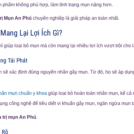
 phẩm không phù hợp, làm tình trạng mụn nặng hơn.
rị Mụn An Phú
chuyên nghiệp là giải pháp an toàn nhất.
Mang Lại Lợi Ích Gì?
ỉ giúp loại bỏ mụn mà còn mang lại nhiều lợi ích vượt trội cho 
ng Tái Phát
ín sẽ xác định đúng nguyên nhân gây mụn. Từ đó, họ sẽ áp dụn
hân mụn chuẩn y khoa
giúp loại bỏ hoàn toàn nhân mụn, kể cả
ng công nghệ để tiêu diệt vi khuẩn gây mụn, ngăn ngừa mụn tá
a trị mụn An Phú
.
 Rỗ