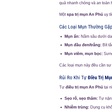
quả nhanh chóng và an toàn 
Một
spa trị mụn An Phú
uy tí
Các Loại Mụn Thường Gặp
Mụn ẩn:
Nằm sâu dưới da, 
Mụn đầu đen/trắng:
Bít tắ
Mụn viêm, mụn bọc:
Sưng
Các loại mụn này đều cần sự 
Rủi Ro Khi Tự
Điều Trị Mụ
Tự
điều trị mụn An Phú
tại n
Sẹo rỗ, sẹo thâm:
Tự nặn 
Nhiễm trùng:
Dụng cụ khôn