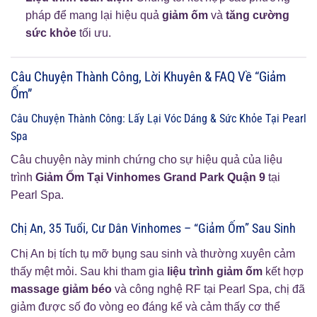
pháp để mang lại hiệu quả
giảm ốm
và
tăng cường
sức khỏe
tối ưu.
Câu Chuyện Thành Công, Lời Khuyên & FAQ Về “Giảm
Ốm”
Câu Chuyện Thành Công: Lấy Lại Vóc Dáng & Sức Khỏe Tại Pearl
Spa
Câu chuyện này minh chứng cho sự hiệu quả của liệu
trình
Giảm Ốm Tại Vinhomes Grand Park Quận 9
tại
Pearl Spa.
Chị An, 35 Tuổi, Cư Dân Vinhomes – “Giảm Ốm” Sau Sinh
Chị An bị tích tụ mỡ bụng sau sinh và thường xuyên cảm
thấy mệt mỏi. Sau khi tham gia
liệu trình giảm ốm
kết hợp
massage giảm béo
và công nghệ RF tại Pearl Spa, chị đã
giảm được số đo vòng eo đáng kể và cảm thấy cơ thể