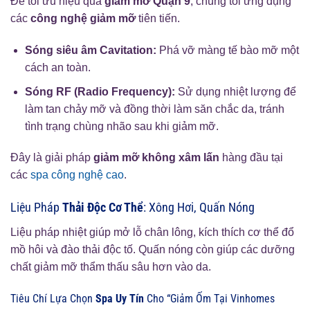
Để tối ưu hiệu quả
giảm mỡ Quận 9
, chúng tôi ứng dụng
các
công nghệ giảm mỡ
tiên tiến.
Sóng siêu âm Cavitation:
Phá vỡ màng tế bào mỡ một
cách an toàn.
Sóng RF (Radio Frequency):
Sử dụng nhiệt lượng để
làm tan chảy mỡ và đồng thời làm săn chắc da, tránh
tình trạng chùng nhão sau khi giảm mỡ.
Đây là giải pháp
giảm mỡ không xâm lấn
hàng đầu tại
các
spa công nghệ cao
.
Liệu Pháp
Thải Độc Cơ Thể
: Xông Hơi, Quấn Nóng
Liệu pháp nhiệt giúp mở lỗ chân lông, kích thích cơ thể đổ
mồ hôi và đào thải độc tố. Quấn nóng còn giúp các dưỡng
chất giảm mỡ thẩm thấu sâu hơn vào da.
Tiêu Chí Lựa Chọn
Spa Uy Tín
Cho “Giảm Ốm Tại Vinhomes