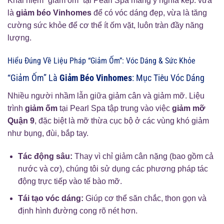
Khái niệm “giảm ốm” tại Pearl Spa mang ý nghĩa kép: vừa
là
giảm béo Vinhomes
để có vóc dáng đẹp, vừa là tăng
cường sức khỏe để cơ thể ít ốm vặt, luôn tràn đầy năng
lượng.
Hiểu Đúng Về Liệu Pháp “Giảm Ốm”: Vóc Dáng & Sức Khỏe
“Giảm Ốm” Là
Giảm Béo Vinhomes
: Mục Tiêu Vóc Dáng
Nhiều người nhầm lẫn giữa giảm cân và giảm mỡ. Liệu
trình
giảm ốm
tại Pearl Spa tập trung vào việc
giảm mỡ
Quận 9
, đặc biệt là mỡ thừa cục bộ ở các vùng khó giảm
như bụng, đùi, bắp tay.
Tác động sâu:
Thay vì chỉ giảm cân nặng (bao gồm cả
nước và cơ), chúng tôi sử dụng các phương pháp tác
động trực tiếp vào tế bào mỡ.
Tái tạo vóc dáng:
Giúp cơ thể săn chắc, thon gọn và
định hình đường cong rõ nét hơn.