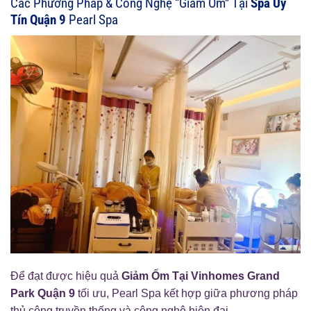
Các Phương Pháp & Công Nghệ “Giảm Ốm” Tại
Spa Uy
Tín Quận 9
Pearl Spa
Để đạt được hiệu quả
Giảm Ốm Tại Vinhomes Grand
Park Quận 9
tối ưu, Pearl Spa kết hợp giữa phương pháp
thủ công truyền thống và công nghệ hiện đại.