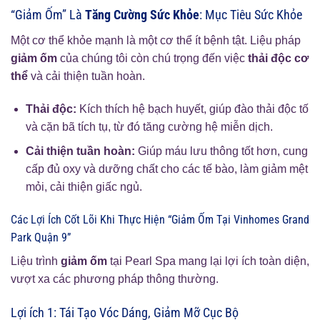
“Giảm Ốm” Là
Tăng Cường Sức Khỏe
: Mục Tiêu Sức Khỏe
Một cơ thể khỏe mạnh là một cơ thể ít bệnh tật. Liệu pháp
giảm ốm
của chúng tôi còn chú trọng đến việc
thải độc cơ
thể
và cải thiện tuần hoàn.
Thải độc:
Kích thích hệ bạch huyết, giúp đào thải độc tố
và cặn bã tích tụ, từ đó tăng cường hệ miễn dịch.
Cải thiện tuần hoàn:
Giúp máu lưu thông tốt hơn, cung
cấp đủ oxy và dưỡng chất cho các tế bào, làm giảm mệt
mỏi, cải thiện giấc ngủ.
Các Lợi Ích Cốt Lõi Khi Thực Hiện “Giảm Ốm Tại Vinhomes Grand
Park Quận 9”
Liệu trình
giảm ốm
tại Pearl Spa mang lại lợi ích toàn diện,
vượt xa các phương pháp thông thường.
Lợi ích 1: Tái Tạo Vóc Dáng, Giảm Mỡ Cục Bộ