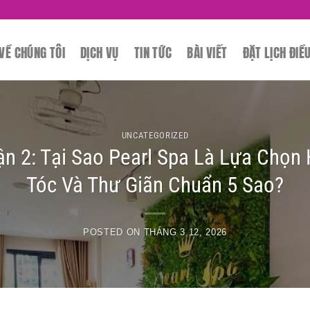
SPA
VỀ CHÚNG TÔI
DỊCH VỤ
TIN TỨC
BÀI VIẾT
ĐẶT LỊCH ĐIỀ
UNCATEGORIZED
n 2: Tại Sao Pearl Spa Là Lựa Chọ
Tóc Và Thư Giãn Chuẩn 5 Sao?
POSTED ON
THÁNG 3 12, 2026