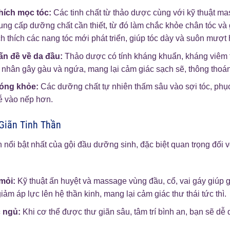
hích mọc tóc:
Các tinh chất từ thảo dược cùng với kỹ thuật m
ng cấp dưỡng chất cần thiết, từ đó làm chắc khỏe chân tóc và 
ch thích các nang tóc mới phát triển, giúp tóc dày và suôn mượt
ấn đề về da đầu:
Thảo dược có tính kháng khuẩn, kháng viêm 
c nhân gây gàu và ngứa, mang lại cảm giác sạch sẽ, thông thoá
óng khỏe:
Các dưỡng chất tự nhiên thấm sâu vào sợi tóc, phục 
 vào nếp hơn.
Giãn Tinh Thần
h nổi bật nhất của gội đầu dưỡng sinh, đặc biệt quan trọng đối
mỏi:
Kỹ thuật ấn huyệt và massage vùng đầu, cổ, vai gáy giúp g
iảm áp lực lên hệ thần kinh, mang lại cảm giác thư thái tức thì.
c ngủ:
Khi cơ thể được thư giãn sâu, tâm trí bình an, bạn sẽ dễ