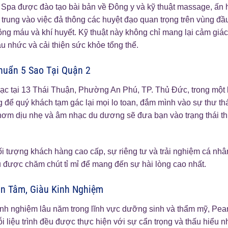
l Spa được đào tạo bài bản về Đông y và kỹ thuật massage, ấn 
rung vào việc đả thông các huyệt đạo quan trọng trên vùng đầu,
ông máu và khí huyết. Kỹ thuật này không chỉ mang lại cảm giác
đau nhức và cải thiện sức khỏe tổng thể.
huẩn 5 Sao Tại Quận 2
ạc tại 13 Thái Thuận, Phường An Phú, TP. Thủ Đức, trong một kh
g để quý khách tạm gác lại mọi lo toan, đắm mình vào sự thư thái
ơm dịu nhẹ và âm nhạc du dương sẽ đưa bạn vào trạng thái thi
ối tượng khách hàng cao cấp, sự riêng tư và trải nghiệm cá nhâ
ều được chăm chút tỉ mỉ để mang đến sự hài lòng cao nhất.
ận Tâm, Giàu Kinh Nghiệm
inh nghiệm lâu năm trong lĩnh vực dưỡng sinh và thẩm mỹ, Pea
i liệu trình đều được thực hiện với sự cẩn trọng và thấu hiểu 