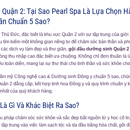
 Quận 2: Tại Sao Pearl Spa Là Lựa Chọn 
ãn Chuẩn 5 Sao?
. Thủ Đức, đặc biệt là khu vực Quận 2 với sự tập trung của giớ
ầu tìm kiếm một không gian riêng tư để chăm sóc bản thân và p
n các dịch vụ làm đẹp và thư giãn,
gội đầu dưỡng sinh Quận 2
ng thu nhập cao đặc biệt ưa chuộng. Không chỉ đơn thuần là 
liệu toàn diện, mang lại sự thư thái cho tinh thần và sức khỏe cho
hẩm mỹ Công nghệ cao & Dưỡng sinh Đông y chuẩn 5 sao, chúng
n 2 đẳng cấp, kết hợp tinh hoa Đông y và quy trình chuẩn y kh
 nhất của quý khách hàng.
Là Gì Và Khác Biệt Ra Sao?
ệu pháp chăm sóc sức khỏe và sắc đẹp bắt nguồn từ y học cổ 
 tập trung vào việc làm sạch tóc và da đầu bằng hóa chất, gội 