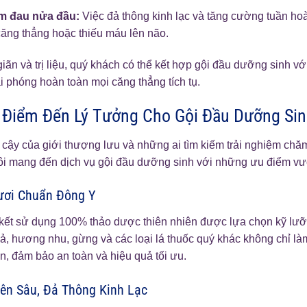
ảm đau nửa đầu:
Việc đả thông kinh lạc và tăng cường tuần h
ăng thẳng hoặc thiếu máu lên não.
ãn và trị liệu, quý khách có thể kết hợp gội đầu dưỡng sinh vớ
ải phóng hoàn toàn mọi căng thẳng tích tụ.
à Điểm Đến Lý Tưởng Cho Gội Đầu Dưỡng Si
in cậy của giới thượng lưu và những ai tìm kiếm trải nghiệm ch
ôi mang đến dịch vụ gội đầu dưỡng sinh với những ưu điểm vượt
ươi Chuẩn Đông Y
 kết sử dụng 100% thảo dược thiên nhiên được lựa chọn kỹ lưỡ
 sả, hương nhu, gừng và các loại lá thuốc quý khác không chỉ 
n, đảm bảo an toàn và hiệu quả tối ưu.
yên Sâu, Đả Thông Kinh Lạc