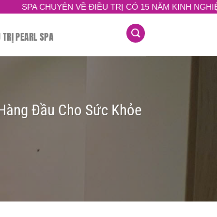
 CHUYÊN VỀ ĐIỀU TRỊ CÓ 15 NĂM KINH NGHIỆM TRON
U TRỊ PEARL SPA
n Hàng Đầu Cho Sức Khỏe