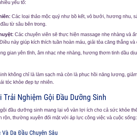
 nhiều yếu tố:
hiên:
Các loại thảo mộc quý như bồ kết, vỏ bưởi, hương nhu, 
đầu từ sâu bên trong.
huyệt:
Các chuyên viên sẽ thực hiện massage nhẹ nhàng và ấn
 Điều này giúp kích thích tuần hoàn máu, giải tỏa căng thẳng và 
g gian yên tĩnh, âm nhạc nhẹ nhàng, hương thơm tinh dầu dịu 
inh không chỉ là làm sạch mà còn là phục hồi năng lượng, giảm
ái tóc khỏe đẹp tự nhiên.
hi Trải Nghiệm Gội Đầu Dưỡng Sinh
ội đầu dưỡng sinh mang lại vô vàn lợi ích cho cả sức khỏe thể 
rộn, thường xuyên đối mặt với áp lực công việc và cuộc sống:
c Và Da Đầu Chuyên Sâu