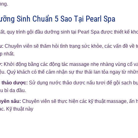
òng.
ưỡng Sinh Chuẩn 5 Sao Tại Pearl Spa
hất, quy trình gội đầu dưỡng sinh tại Pearl Spa được thiết kế k
u:
Chuyên viên sẽ thăm hỏi tình trạng sức khỏe, các vấn đề về 
p nhất.
:
Khởi động bằng các động tác massage nhẹ nhàng vùng cổ vai
liệu. Quý khách có thể cảm nhận sự thư thái lan tỏa ngay từ nhữ
 thảo dược:
Sử dụng nước thảo dược nấu tươi để gội sạch bụi 
u bì da đầu.
uyên sâu:
Chuyên viên sẽ thực hiện các kỹ thuật massage, ấn hu
c. Kỹ thuật này