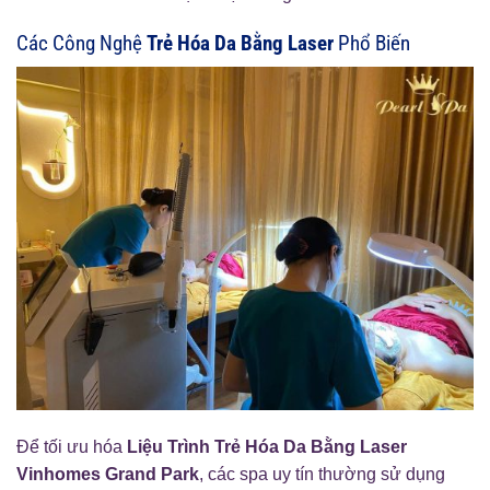
Các Công Nghệ
Trẻ Hóa Da Bằng Laser
Phổ Biến
Để tối ưu hóa
Liệu Trình Trẻ Hóa Da Bằng Laser
Vinhomes Grand Park
, các spa uy tín thường sử dụng