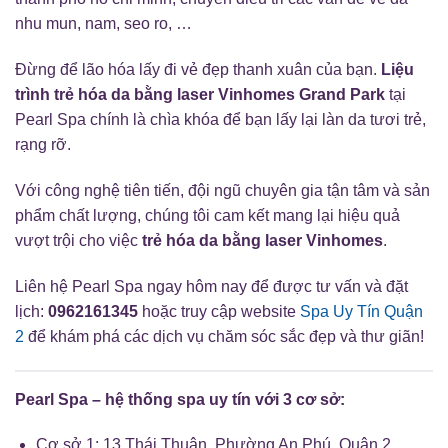
nhu mun, nam, seo ro, …
Đừng để lão hóa lấy đi vẻ đẹp thanh xuân của bạn.
Liệu
trình trẻ hóa da bằng laser Vinhomes Grand Park
tại
Pearl Spa chính là chìa khóa để bạn lấy lại làn da tươi trẻ,
rạng rỡ.
Với công nghệ tiên tiến, đội ngũ chuyên gia tận tâm và sản
phẩm chất lượng, chúng tôi cam kết mang lại hiệu quả
vượt trội cho việc
trẻ hóa da bằng laser Vinhomes
.
Liên hệ Pearl Spa ngay hôm nay để được tư vấn và đặt
lịch:
0962161345
hoặc truy cập website
Spa Uy Tín Quận
2
để khám phá các dịch vụ chăm sóc sắc đẹp và thư giãn!
Pearl Spa – hệ thống spa uy tín với 3 cơ sở:
Cơ sở 1: 13 Thái Thuận, Phường An Phú, Quận 2,