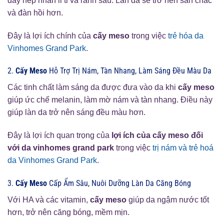
đầy nếp nhăn li ti và rãnh sâu. Làn da sẽ trở nên săn chắc
và đàn hồi hơn.
Đây là lợi ích chính của
cấy meso
trong việc
trẻ hóa da
Vinhomes Grand Park
.
2.
Cấy Meso
Hỗ Trợ Trị Nám, Tàn Nhang, Làm Sáng Đều Màu Da
Các tinh chất làm sáng da được đưa vào da khi
cấy meso
giúp ức chế melanin, làm mờ nám và tàn nhang. Điều này
giúp làn da trở nên sáng đều màu hơn.
Đây là lợi ích quan trọng của
lợi ích của cấy meso đối
với da vinhomes grand park
trong việc
trị nám và trẻ hoá
da Vinhomes Grand Park
.
3.
Cấy Meso
Cấp Ẩm Sâu, Nuôi Dưỡng Làn Da Căng Bóng
Với HA và các vitamin,
cấy meso
giúp da ngậm nước tốt
hơn, trở nên căng bóng, mềm mịn.