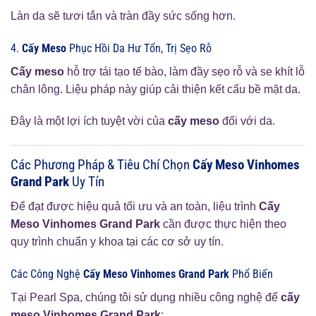
Làn da sẽ tươi tắn và tràn đầy sức sống hơn.
4.
Cấy Meso
Phục Hồi Da Hư Tổn, Trị Sẹo Rỗ
Cấy meso
hỗ trợ tái tạo tế bào, làm đầy sẹo rỗ và se khít lỗ
chân lông. Liệu pháp này giúp cải thiện kết cấu bề mặt da.
Đây là một lợi ích tuyệt vời của
cấy meso
đối với da.
Các Phương Pháp & Tiêu Chí Chọn
Cấy Meso Vinhomes
Grand Park
Uy Tín
Để đạt được hiệu quả tối ưu và an toàn, liệu trình
Cấy
Meso Vinhomes Grand Park
cần được thực hiện theo
quy trình chuẩn y khoa tại các cơ sở uy tín.
Các Công Nghệ
Cấy Meso Vinhomes Grand Park
Phổ Biến
Tại Pearl Spa, chúng tôi sử dụng nhiều công nghệ để
cấy
meso Vinhomes Grand Park
: