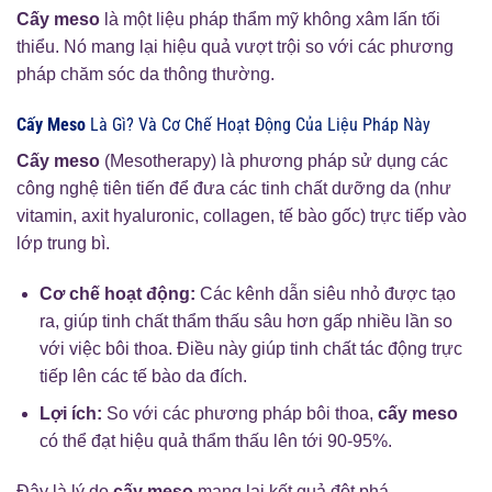
Cấy meso
là một liệu pháp thẩm mỹ không xâm lấn tối
thiểu. Nó mang lại hiệu quả vượt trội so với các phương
pháp chăm sóc da thông thường.
Cấy Meso
Là Gì? Và Cơ Chế Hoạt Động Của Liệu Pháp Này
Cấy meso
(Mesotherapy) là phương pháp sử dụng các
công nghệ tiên tiến để đưa các tinh chất dưỡng da (như
vitamin, axit hyaluronic, collagen, tế bào gốc) trực tiếp vào
lớp trung bì.
Cơ chế hoạt động:
Các kênh dẫn siêu nhỏ được tạo
ra, giúp tinh chất thẩm thấu sâu hơn gấp nhiều lần so
với việc bôi thoa. Điều này giúp tinh chất tác động trực
tiếp lên các tế bào da đích.
Lợi ích:
So với các phương pháp bôi thoa,
cấy meso
có thể đạt hiệu quả thẩm thấu lên tới 90-95%.
Đây là lý do
cấy meso
mang lại kết quả đột phá.