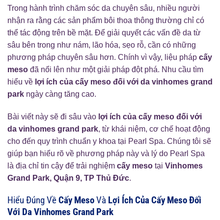
Trong hành trình chăm sóc da chuyên sâu, nhiều người
nhận ra rằng các sản phẩm bôi thoa thông thường chỉ có
thể tác động trên bề mặt. Để giải quyết các vấn đề da từ
sâu bên trong như nám, lão hóa, sẹo rỗ, cần có những
phương pháp chuyên sâu hơn. Chính vì vậy, liệu pháp
cấy
meso
đã nổi lên như một giải pháp đột phá. Nhu cầu tìm
hiểu về
lợi ích của cấy meso đối với da vinhomes grand
park
ngày càng tăng cao.
Bài viết này sẽ đi sâu vào
lợi ích của cấy meso đối với
da vinhomes grand park
, từ khái niệm, cơ chế hoạt động
cho đến quy trình chuẩn y khoa tại Pearl Spa. Chúng tôi sẽ
giúp bạn hiểu rõ về phương pháp này và lý do Pearl Spa
là địa chỉ tin cậy để trải nghiệm
cấy meso
tại
Vinhomes
Grand Park, Quận 9, TP Thủ Đức
.
Hiểu Đúng Về
Cấy Meso
Và
Lợi Ích Của Cấy Meso Đối
Với Da Vinhomes Grand Park