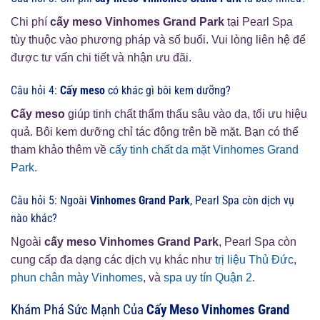
Chi phí
cấy meso Vinhomes Grand Park
tại Pearl Spa
tùy thuộc vào phương pháp và số buổi. Vui lòng liên hệ để
được tư vấn chi tiết và nhận ưu đãi.
Câu hỏi 4:
Cấy meso
có khác gì bôi kem dưỡng?
Cấy meso
giúp tinh chất thẩm thấu sâu vào da, tối ưu hiệu
quả. Bôi kem dưỡng chỉ tác động trên bề mặt. Bạn có thể
tham khảo thêm về
cấy tinh chất da mặt Vinhomes Grand
Park
.
Câu hỏi 5: Ngoài
Vinhomes Grand Park
, Pearl Spa còn dịch vụ
nào khác?
Ngoài
cấy meso Vinhomes Grand Park
, Pearl Spa còn
cung cấp đa dạng các dịch vụ khác như
trị liệu Thủ Đức
,
phun chân mày Vinhomes
, và
spa uy tín Quận 2
.
Khám Phá Sức Mạnh Của
Cấy Meso Vinhomes Grand