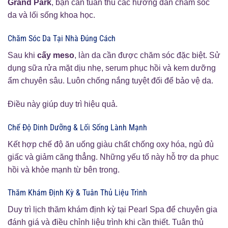
Grand Park
, bạn cần tuân thủ các hướng dẫn chăm sóc
da và lối sống khoa học.
Chăm Sóc Da Tại Nhà Đúng Cách
Sau khi
cấy meso
, làn da cần được chăm sóc đặc biệt. Sử
dụng sữa rửa mặt dịu nhẹ, serum phục hồi và kem dưỡng
ẩm chuyên sâu. Luôn chống nắng tuyệt đối để bảo vệ da.
Điều này giúp duy trì hiệu quả.
Chế Độ Dinh Dưỡng & Lối Sống Lành Mạnh
Kết hợp chế độ ăn uống giàu chất chống oxy hóa, ngủ đủ
giấc và giảm căng thẳng. Những yếu tố này hỗ trợ da phục
hồi và khỏe mạnh từ bên trong.
Thăm Khám Định Kỳ & Tuân Thủ Liệu Trình
Duy trì lịch thăm khám định kỳ tại Pearl Spa để chuyên gia
đánh giá và điều chỉnh liệu trình khi cần thiết. Tuân thủ