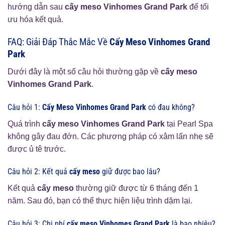
hướng dẫn sau
cấy meso Vinhomes Grand Park
để tối
ưu hóa kết quả.
FAQ: Giải Đáp Thắc Mắc Về
Cấy Meso Vinhomes Grand
Park
Dưới đây là một số câu hỏi thường gặp về
cấy meso
Vinhomes Grand Park
.
Câu hỏi 1:
Cấy Meso Vinhomes Grand Park
có đau không?
Quá trình
cấy meso Vinhomes Grand Park
tại Pearl Spa
không gây đau đớn. Các phương pháp có xâm lấn nhẹ sẽ
được ủ tê trước.
Câu hỏi 2: Kết quả
cấy meso
giữ được bao lâu?
Kết quả
cấy meso
thường giữ được từ 6 tháng đến 1
năm. Sau đó, bạn có thể thực hiện liệu trình dặm lại.
Câu hỏi 3: Chi phí
cấy meso Vinhomes Grand Park
là bao nhiêu?