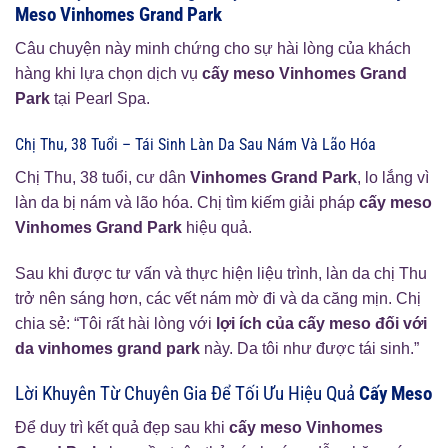
Meso Vinhomes Grand Park
Câu chuyện này minh chứng cho sự hài lòng của khách
hàng khi lựa chọn dịch vụ
cấy meso Vinhomes Grand
Park
tại Pearl Spa.
Chị Thu, 38 Tuổi – Tái Sinh Làn Da Sau Nám Và Lão Hóa
Chị Thu, 38 tuổi, cư dân
Vinhomes Grand Park
, lo lắng vì
làn da bị nám và lão hóa. Chị tìm kiếm giải pháp
cấy meso
Vinhomes Grand Park
hiệu quả.
Sau khi được tư vấn và thực hiện liệu trình, làn da chị Thu
trở nên sáng hơn, các vết nám mờ đi và da căng mịn. Chị
chia sẻ: “Tôi rất hài lòng với
lợi ích của cấy meso đối với
da vinhomes grand park
này. Da tôi như được tái sinh.”
Lời Khuyên Từ Chuyên Gia Để Tối Ưu Hiệu Quả
Cấy Meso
Để duy trì kết quả đẹp sau khi
cấy meso Vinhomes