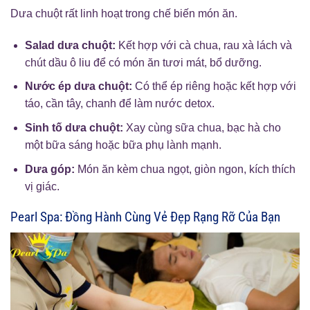
Dưa chuột rất linh hoạt trong chế biến món ăn.
Salad dưa chuột:
Kết hợp với cà chua, rau xà lách và
chút dầu ô liu để có món ăn tươi mát, bổ dưỡng.
Nước ép dưa chuột:
Có thể ép riêng hoặc kết hợp với
táo, cần tây, chanh để làm nước detox.
Sinh tố dưa chuột:
Xay cùng sữa chua, bạc hà cho
một bữa sáng hoặc bữa phụ lành mạnh.
Dưa góp:
Món ăn kèm chua ngọt, giòn ngon, kích thích
vị giác.
Pearl Spa: Đồng Hành Cùng Vẻ Đẹp Rạng Rỡ Của Bạn