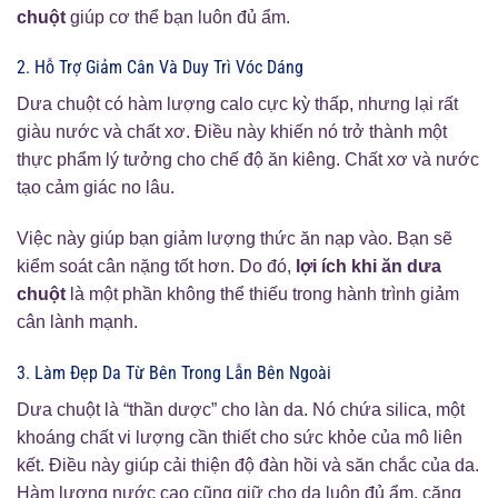
chuột
giúp cơ thể bạn luôn đủ ẩm.
2. Hỗ Trợ Giảm Cân Và Duy Trì Vóc Dáng
Dưa chuột có hàm lượng calo cực kỳ thấp, nhưng lại rất
giàu nước và chất xơ. Điều này khiến nó trở thành một
thực phẩm lý tưởng cho chế độ ăn kiêng. Chất xơ và nước
tạo cảm giác no lâu.
Việc này giúp bạn giảm lượng thức ăn nạp vào. Bạn sẽ
kiểm soát cân nặng tốt hơn. Do đó,
lợi ích khi ăn dưa
chuột
là một phần không thể thiếu trong hành trình giảm
cân lành mạnh.
3. Làm Đẹp Da Từ Bên Trong Lẫn Bên Ngoài
Dưa chuột là “thần dược” cho làn da. Nó chứa silica, một
khoáng chất vi lượng cần thiết cho sức khỏe của mô liên
kết. Điều này giúp cải thiện độ đàn hồi và săn chắc của da.
Hàm lượng nước cao cũng giữ cho da luôn đủ ẩm, căng