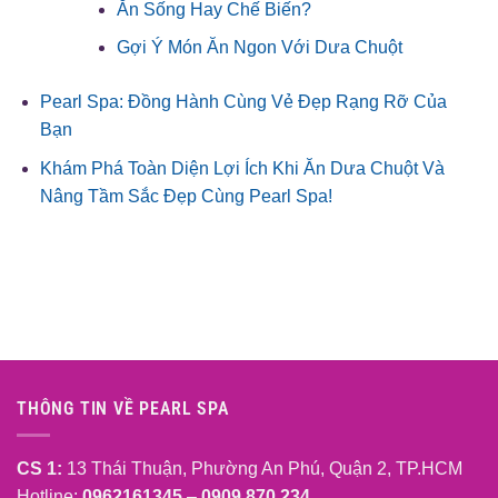
Ăn Sống Hay Chế Biến?
Gợi Ý Món Ăn Ngon Với Dưa Chuột
Pearl Spa: Đồng Hành Cùng Vẻ Đẹp Rạng Rỡ Của
Bạn
Khám Phá Toàn Diện Lợi Ích Khi Ăn Dưa Chuột Và
Nâng Tầm Sắc Đẹp Cùng Pearl Spa!
THÔNG TIN VỀ PEARL SPA
CS 1:
13 Thái Thuận, Phường An Phú, Quận 2, TP.HCM
Hotline:
0962161345
–
0909 870 234