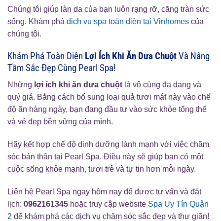
Chúng tôi giúp làn da của bạn luôn rạng rỡ, căng tràn sức
sống. Khám phá
dịch vụ spa toàn diện tại Vinhomes
của
chúng tôi.
Khám Phá Toàn Diện
Lợi Ích Khi Ăn Dưa Chuột
Và Nâng
Tầm Sắc Đẹp Cùng Pearl Spa!
Những
lợi ích khi ăn dưa chuột
là vô cùng đa dạng và
quý giá. Bằng cách bổ sung loại quả tươi mát này vào chế
độ ăn hàng ngày, bạn đang đầu tư vào sức khỏe tổng thể
và vẻ đẹp bền vững của mình.
Hãy kết hợp chế độ dinh dưỡng lành mạnh với việc chăm
sóc bản thân tại Pearl Spa. Điều này sẽ giúp bạn có một
cuộc sống khỏe mạnh, tươi trẻ và tự tin hơn mỗi ngày.
Liên hệ Pearl Spa ngay hôm nay để được tư vấn và đặt
lịch:
0962161345
hoặc truy cập website
Spa Uy Tín Quận
2
để khám phá các dịch vụ chăm sóc sắc đẹp và thư giãn!