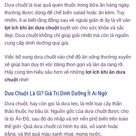
Dưa chuột là loại quả quen thuộc trong bữa ăn hàng ngày,
thường được dùng để chế biến salad hoặc ăn kèm. Tuy
nhiên, ít ai biết rằng đằng sau vẻ ngoài giản dị ấy là vô vàn
lợi ích khi ăn dưa chuột
tuyệt vời cho sức khỏe và sắc
đẹp. Dưa chuột không chỉ giúp giải nhiệt mà còn là nguồn
cung cấp dinh dưỡng quý giá.
Việc bổ sung dưa chuột vào chế độ ăn uống thường xuyên
sẽ giúp bạn duy trì vóc dáng thon gọn và làn da rạng rỡ.
Hãy cùng tìm hiểu sâu hơn về những
lợi ích khi ăn dưa
chuột
nhé!
Dưa Chuột Là Gì? Giá Trị Dinh Dưỡng Ít Ai Ngờ
Dưa chuột, hay còn gọi là dưa leo, là một loại cây thân
thảo thuộc họ bầu bí. Nguồn gốc của dưa chuột được cho
là từ Ấn Độ, sau đó du nhập và trở nên phổ biến trên toàn
thế giới. Quả dưa chuột có hình trụ dài, vỏ xanh hoặc
trắng, và thịt quả màu xanh nhạt, mọng nước.