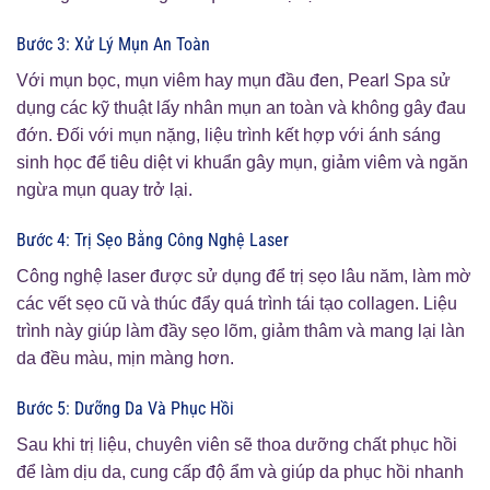
Bước 3: Xử Lý Mụn An Toàn
Với mụn bọc, mụn viêm hay mụn đầu đen, Pearl Spa sử
dụng các kỹ thuật lấy nhân mụn an toàn và không gây đau
đớn. Đối với mụn nặng, liệu trình kết hợp với ánh sáng
sinh học để tiêu diệt vi khuẩn gây mụn, giảm viêm và ngăn
ngừa mụn quay trở lại.
Bước 4: Trị Sẹo Bằng Công Nghệ Laser
Công nghệ laser được sử dụng để trị sẹo lâu năm, làm mờ
các vết sẹo cũ và thúc đẩy quá trình tái tạo collagen. Liệu
trình này giúp làm đầy sẹo lõm, giảm thâm và mang lại làn
da đều màu, mịn màng hơn.
Bước 5: Dưỡng Da Và Phục Hồi
Sau khi trị liệu, chuyên viên sẽ thoa dưỡng chất phục hồi
để làm dịu da, cung cấp độ ẩm và giúp da phục hồi nhanh