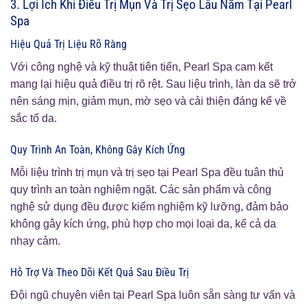
3. Lợi Ích Khi Điều Trị Mụn Và Trị Sẹo Lâu Năm Tại Pearl
Spa
Hiệu Quả Trị Liệu Rõ Ràng
Với công nghệ và kỹ thuật tiên tiến, Pearl Spa cam kết
mang lại hiệu quả điều trị rõ rệt. Sau liệu trình, làn da sẽ trở
nên sáng mịn, giảm mụn, mờ sẹo và cải thiện đáng kể về
sắc tố da.
Quy Trình An Toàn, Không Gây Kích Ứng
Mỗi liệu trình trị mụn và trị sẹo tại Pearl Spa đều tuân thủ
quy trình an toàn nghiêm ngặt. Các sản phẩm và công
nghệ sử dụng đều được kiểm nghiệm kỹ lưỡng, đảm bảo
không gây kích ứng, phù hợp cho mọi loại da, kể cả da
nhạy cảm.
Hỗ Trợ Và Theo Dõi Kết Quả Sau Điều Trị
Đội ngũ chuyên viên tại Pearl Spa luôn sẵn sàng tư vấn và