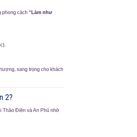
ng phong cách
“Làm như
c).
 thượng, sang trọng cho khách
n 2?
tại Thảo Điền và An Phú nhờ