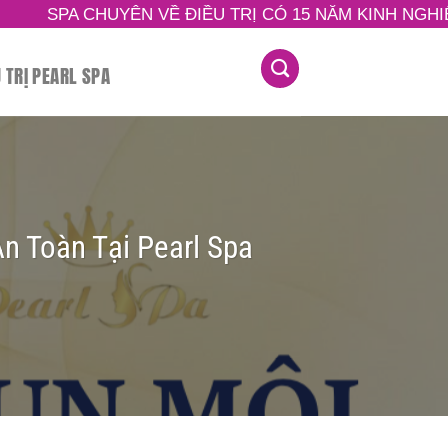
 VỀ ĐIỀU TRỊ CÓ 15 NĂM KINH NGHIỆM TRONG LĨNH V
U TRỊ PEARL SPA
 Toàn Tại Pearl Spa