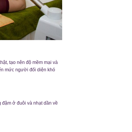
thật, tạo nên độ mềm mại và
ến mức người đối diện khó
g đậm ở đuôi và nhạt dần về