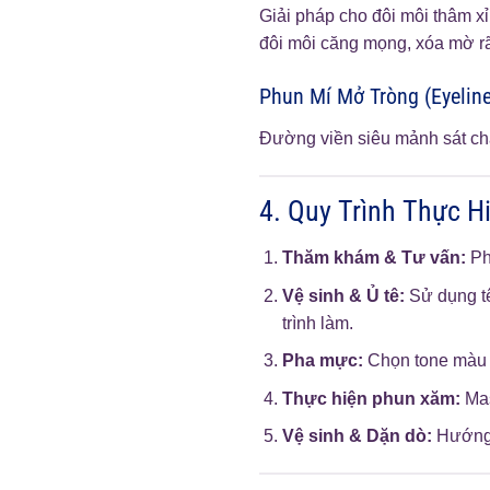
Giải pháp cho đôi môi thâm x
đôi môi căng mọng, xóa mờ rãn
Phun Mí Mở Tròng (Eyeline
Đường viền siêu mảnh sát châ
4. Quy Trình Thực H
Thăm khám & Tư vấn:
Ph
Vệ sinh & Ủ tê:
Sử dụng tê
trình làm.
Pha mực:
Chọn tone màu t
Thực hiện phun xăm:
Mas
Vệ sinh & Dặn dò:
Hướng 