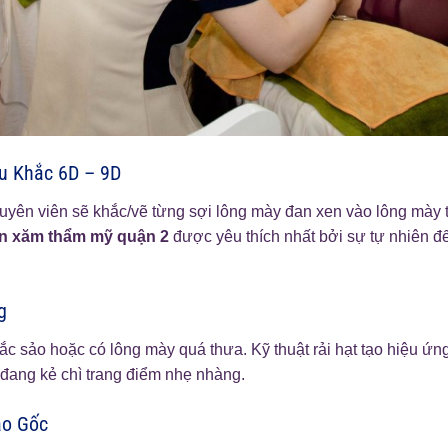
êu Khắc 6D – 9D
Chuyên viên sẽ khắc/vẽ từng sợi lông mày đan xen vào lông mày 
n xăm thẩm mỹ quận 2
được yêu thích nhất bởi sự tự nhiên đ
g
ắc sảo hoặc có lông mày quá thưa. Kỹ thuật rải hạt tạo hiệu ứn
đang kẻ chì trang điểm nhẹ nhàng.
ào Gốc