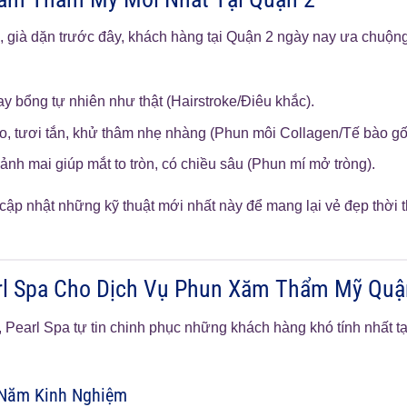
, già dặn trước đây, khách hàng tại Quận 2 ngày nay ưa chuộ
y bổng tự nhiên như thật (Hairstroke/Điêu khắc).
o, tươi tắn, khử thâm nhẹ nhàng (Phun môi Collagen/Tế bào gố
h mai giúp mắt to tròn, có chiều sâu (Phun mí mở tròng).
n cập nhật những kỹ thuật mới nhất này để mang lại vẻ đẹp thời
arl Spa Cho Dịch Vụ Phun Xăm Thẩm Mỹ Quậ
, Pearl Spa tự tin chinh phục những khách hàng khó tính nhất 
 Năm Kinh Nghiệm