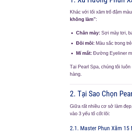
Khác với lối xăm trổ đậm màu
không làm”
:
Chân mày:
Sợi mày tơi, ba
Đôi môi:
Màu sắc trong trẻ
Mí mắt:
Đường Eyeliner mản
Tại Pearl Spa, chúng tôi luô
hàng.
2. Tại Sao Chọn Pe
Giữa rất nhiều cơ sở làm đẹp
vào 3 yếu tố cốt lõi:
2.1. Master Phun Xăm 15