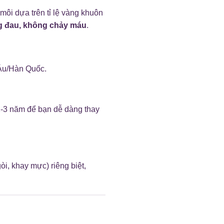
môi dựa trên tỉ lệ vàng khuôn
g đau, không chảy máu
.
 Âu/Hàn Quốc.
2-3 năm để bạn dễ dàng thay
i, khay mực) riêng biệt,