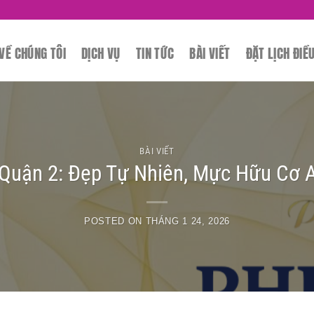
SPA CHUYÊN
VỀ CHÚNG TÔI
DỊCH VỤ
TIN TỨC
BÀI VIẾT
ĐẶT LỊCH ĐIỀ
BÀI VIẾT
uận 2: Đẹp Tự Nhiên, Mực Hữu Cơ An
POSTED ON
THÁNG 1 24, 2026