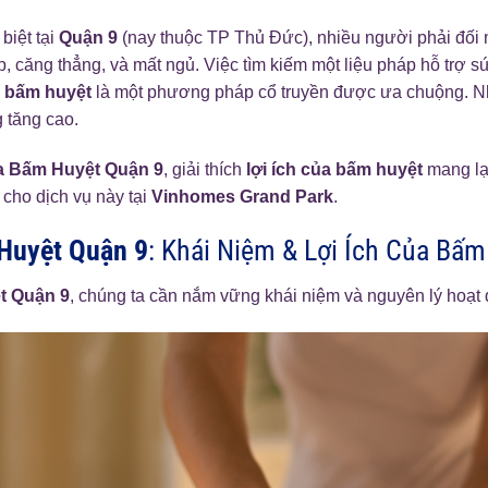
biệt tại
Quận 9
(nay thuộc TP Thủ Đức), nhiều người phải đối 
căng thẳng, và mất ngủ. Việc tìm kiếm một liệu pháp hỗ trợ s
,
bấm huyệt
là một phương pháp cổ truyền được ưa chuộng. N
 tăng cao.
a Bấm Huyệt Quận 9
, giải thích
lợi ích của bấm huyệt
mang lại
 cho dịch vụ này tại
Vinhomes Grand Park
.
Huyệt Quận 9
: Khái Niệm & Lợi Ích Của Bấm
t Quận 9
, chúng ta cần nắm vững khái niệm và nguyên lý hoạt