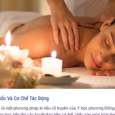
Gốc Và Cơ Chế Tác Động
t
là một phương pháp trị liệu cổ truyền của Y học phương Đôn
g trực tiếp lên các huyệt đạo trên cơ thể. Việc này giúp kích thí