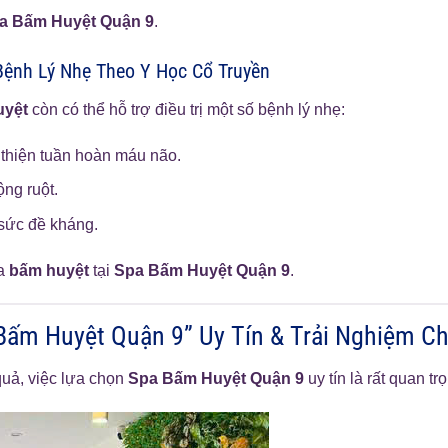
a Bấm Huyệt Quận 9
.
 Bệnh Lý Nhẹ Theo Y Học Cổ Truyền
uyệt
còn có thể hỗ trợ điều trị một số bệnh lý nhẹ:
thiện tuần hoàn máu não.
ộng ruột.
sức đề kháng.
ủa
bấm huyệt
tại
Spa Bấm Huyệt Quận 9
.
Bấm Huyệt Quận 9” Uy Tín & Trải Nghiệm Ch
uả, việc lựa chọn
Spa Bấm Huyệt Quận 9
uy tín là rất quan tr