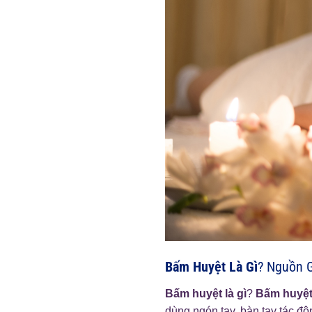
Bấm Huyệt Là Gì
? Nguồn 
Bấm huyệt là gì
?
Bấm huyệ
dùng ngón tay, bàn tay tác độn