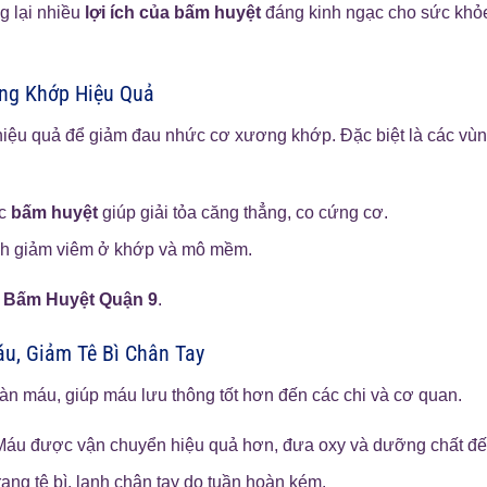
 lại nhiều
lợi ích của bấm huyệt
đáng kinh ngạc cho sức khỏe,
ng Khớp Hiệu Quả
ệu quả để giảm đau nhức cơ xương khớp. Đặc biệt là các vùng 
ác
bấm huyệt
giúp giải tỏa căng thẳng, co cứng cơ.
ình giảm viêm ở khớp và mô mềm.
 Bấm Huyệt Quận 9
.
áu, Giảm Tê Bì Chân Tay
oàn máu, giúp máu lưu thông tốt hơn đến các chi và cơ quan.
áu được vận chuyển hiệu quả hơn, đưa oxy và dưỡng chất đến
trạng tê bì, lạnh chân tay do tuần hoàn kém.