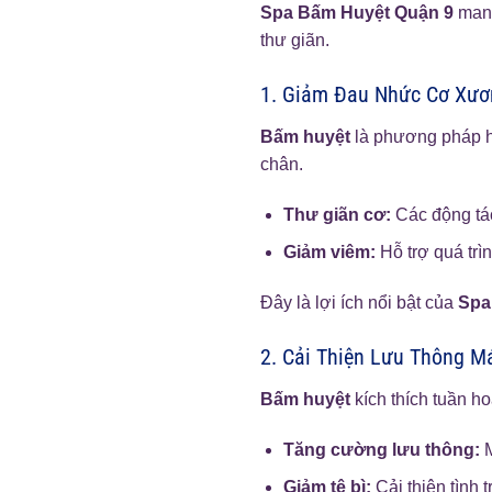
Spa Bấm Huyệt Quận 9
mang
thư giãn.
1. Giảm Đau Nhức Cơ Xươ
Bấm huyệt
là phương pháp hi
chân.
Thư giãn cơ:
Các động t
Giảm viêm:
Hỗ trợ quá tr
Đây là lợi ích nổi bật của
Spa
2. Cải Thiện Lưu Thông M
Bấm huyệt
kích thích tuần h
Tăng cường lưu thông:
M
Giảm tê bì:
Cải thiện tình 