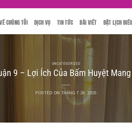
SPA CHUYÊ
VỀ CHÚNG TÔI
DỊCH VỤ
TIN TỨC
BÀI VIẾT
ĐẶT LỊCH ĐIỀ
UNCATEGORIZED
ận 9 – Lợi Ích Của Bấm Huyệt Mang
POSTED ON
THÁNG 7 28, 2025