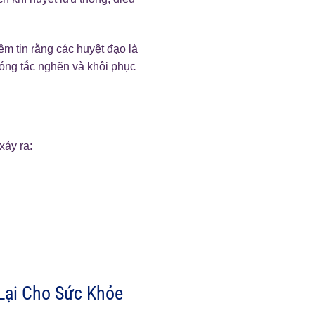
ềm tin rằng các huyệt đạo là
óng tắc nghẽn và khôi phục
xảy ra:
 Lại Cho Sức Khỏe