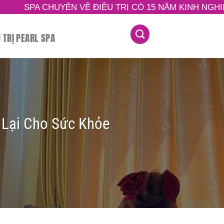
N VỀ ĐIỀU TRỊ CÓ 15 NĂM KINH NGHIỆM TRONG LĨNH
U TRỊ PEARL SPA
 Lại Cho Sức Khỏe