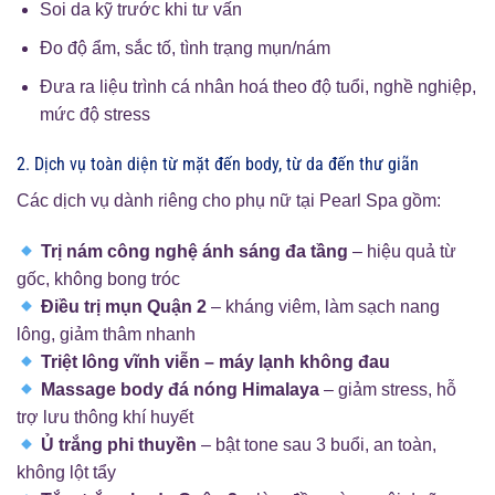
Soi da kỹ trước khi tư vấn
Đo độ ẩm, sắc tố, tình trạng mụn/nám
Đưa ra liệu trình cá nhân hoá theo độ tuổi, nghề nghiệp,
mức độ stress
2. Dịch vụ toàn diện từ mặt đến body, từ da đến thư giãn
Các dịch vụ dành riêng cho phụ nữ tại Pearl Spa gồm:
Trị nám công nghệ ánh sáng đa tầng
– hiệu quả từ
gốc, không bong tróc
Điều trị mụn Quận 2
– kháng viêm, làm sạch nang
lông, giảm thâm nhanh
Triệt lông vĩnh viễn – máy lạnh không đau
Massage body đá nóng Himalaya
– giảm stress, hỗ
trợ lưu thông khí huyết
Ủ trắng phi thuyền
– bật tone sau 3 buổi, an toàn,
không lột tẩy