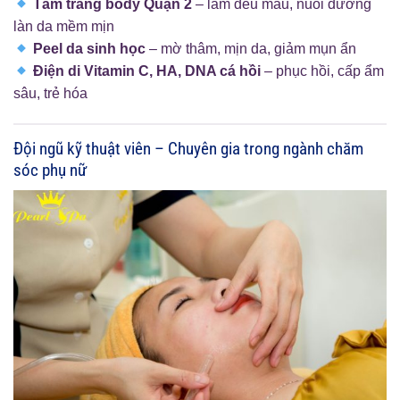
Tắm trắng body Quận 2
– làm đều màu, nuôi dưỡng
làn da mềm mịn
Peel da sinh học
– mờ thâm, mịn da, giảm mụn ẩn
Điện di Vitamin C, HA, DNA cá hồi
– phục hồi, cấp ẩm
sâu, trẻ hóa
Đội ngũ kỹ thuật viên – Chuyên gia trong ngành chăm
sóc phụ nữ