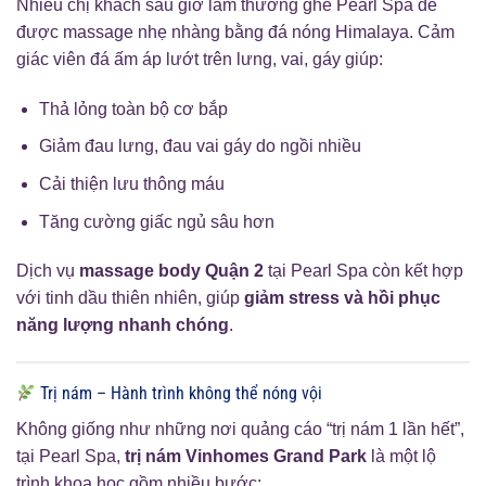
Nhiều chị khách sau giờ làm thường ghé Pearl Spa để
được massage nhẹ nhàng bằng đá nóng Himalaya. Cảm
giác viên đá ấm áp lướt trên lưng, vai, gáy giúp:
Thả lỏng toàn bộ cơ bắp
Giảm đau lưng, đau vai gáy do ngồi nhiều
Cải thiện lưu thông máu
Tăng cường giấc ngủ sâu hơn
Dịch vụ
massage body Quận 2
tại Pearl Spa còn kết hợp
với tinh dầu thiên nhiên, giúp
giảm stress và hồi phục
năng lượng nhanh chóng
.
Trị nám – Hành trình không thể nóng vội
Không giống như những nơi quảng cáo “trị nám 1 lần hết”,
tại Pearl Spa,
trị nám Vinhomes Grand Park
là một lộ
trình khoa học gồm nhiều bước: