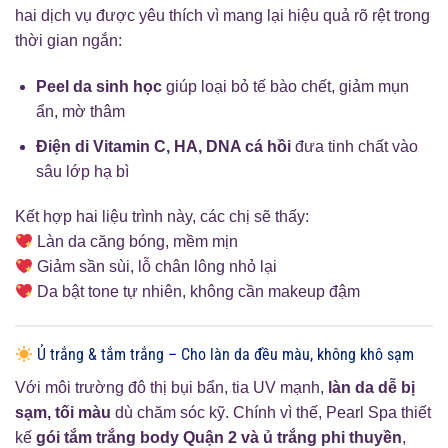
hai dịch vụ được yêu thích vì mang lại hiệu quả rõ rệt trong
thời gian ngắn:
Peel da sinh học
giúp loại bỏ tế bào chết, giảm mụn
ẩn, mờ thâm
Điện di Vitamin C, HA, DNA cá hồi
đưa tinh chất vào
sâu lớp hạ bì
Kết hợp hai liệu trình này, các chị sẽ thấy:
Làn da căng bóng, mềm mịn
Giảm sần sùi, lỗ chân lông nhỏ lại
Da bật tone tự nhiên, không cần makeup đậm
Ủ trắng & tắm trắng – Cho làn da đều màu, không khô sạm
Với môi trường đô thị bụi bẩn, tia UV mạnh,
làn da dễ bị
sạm, tối màu
dù chăm sóc kỹ. Chính vì thế, Pearl Spa thiết
kế
gói tắm trắng body Quận 2 và ủ trắng phi thuyền
,