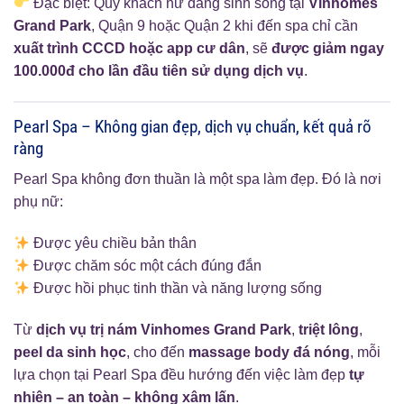
Đặc biệt: Quý khách nữ đang sinh sống tại
Vinhomes
Grand Park
, Quận 9 hoặc Quận 2 khi đến spa chỉ cần
xuất trình CCCD hoặc app cư dân
, sẽ
được giảm ngay
100.000đ cho lần đầu tiên sử dụng dịch vụ
.
Pearl Spa – Không gian đẹp, dịch vụ chuẩn, kết quả rõ
ràng
Pearl Spa không đơn thuần là một spa làm đẹp. Đó là nơi
phụ nữ:
Được yêu chiều bản thân
Được chăm sóc một cách đúng đắn
Được hồi phục tinh thần và năng lượng sống
Từ
dịch vụ trị nám Vinhomes Grand Park
,
triệt lông
,
peel da sinh học
, cho đến
massage body đá nóng
, mỗi
lựa chọn tại Pearl Spa đều hướng đến việc làm đẹp
tự
nhiên – an toàn – không xâm lấn
.