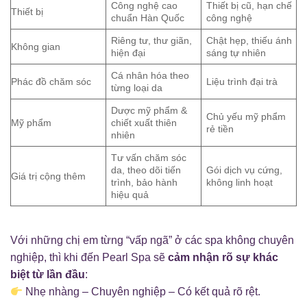
Công nghệ cao
Thiết bị cũ, hạn chế
Thiết bị
chuẩn Hàn Quốc
công nghệ
Riêng tư, thư giãn,
Chật hẹp, thiếu ánh
Không gian
hiện đại
sáng tự nhiên
Cá nhân hóa theo
Phác đồ chăm sóc
Liệu trình đại trà
từng loại da
Dược mỹ phẩm &
Chủ yếu mỹ phẩm
Mỹ phẩm
chiết xuất thiên
rẻ tiền
nhiên
Tư vấn chăm sóc
da, theo dõi tiến
Gói dịch vụ cứng,
Giá trị cộng thêm
trình, bảo hành
không linh hoạt
hiệu quả
Với những chị em từng “vấp ngã” ở các spa không chuyên
nghiệp, thì khi đến Pearl Spa sẽ
cảm nhận rõ sự khác
biệt từ lần đầu
:
Nhẹ nhàng – Chuyên nghiệp – Có kết quả rõ rệt.