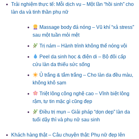
Trải nghiệm thực tế: Mỗi dịch vụ – Một lần “hồi sinh” cho
làn da và tinh thần phụ nữ
Massage body đá nóng – Vũ khí “xả stress”
sau một tuần mỏi mệt
Trị nám – Hành trình không thể nóng vội
Peel da sinh học & điện di – Bộ đôi cấp
cứu làn da thiếu sức sống
Ủ trắng & tắm trắng – Cho làn da đều màu,
không khô sạm
Triệt lông công nghệ cao – Vĩnh biệt lông
rậm, tự tin mặc gì cũng đẹp
Điều trị mụn – Giải pháp “dọn dẹp” làn da
tuổi dậy thì và phụ nữ sau sinh
Khách hàng thật – Câu chuyện thật: Phụ nữ đẹp lên