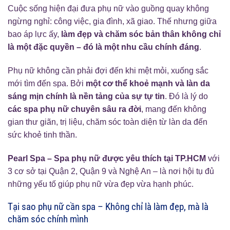
Cuộc sống hiện đại đưa phụ nữ vào guồng quay không
ngừng nghỉ: công việc, gia đình, xã giao. Thế nhưng giữa
bao áp lực ấy,
làm đẹp và chăm sóc bản thân không chỉ
là một đặc quyền – đó là một nhu cầu chính đáng
.
Phụ nữ không cần phải đợi đến khi mệt mỏi, xuống sắc
mới tìm đến spa. Bởi
một cơ thể khoẻ mạnh và làn da
sáng mịn chính là nền tảng của sự tự tin
. Đó là lý do
các spa phụ nữ chuyên sâu ra đời
, mang đến không
gian thư giãn, trị liệu, chăm sóc toàn diện từ làn da đến
sức khoẻ tinh thần.
Pearl Spa – Spa phụ nữ được yêu thích tại TP.HCM
với
3 cơ sở tại Quận 2, Quận 9 và Nghệ An – là nơi hội tụ đủ
những yếu tố giúp phụ nữ vừa đẹp vừa hạnh phúc.
Tại sao phụ nữ cần spa – Không chỉ là làm đẹp, mà là
chăm sóc chính mình