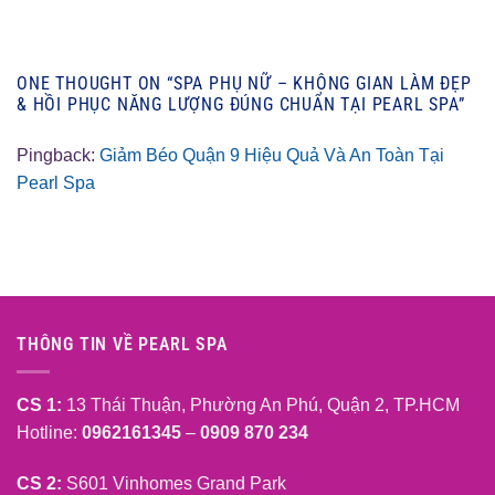
ONE THOUGHT ON “
SPA PHỤ NỮ – KHÔNG GIAN LÀM ĐẸP
& HỒI PHỤC NĂNG LƯỢNG ĐÚNG CHUẨN TẠI PEARL SPA
”
Pingback:
Giảm Béo Quận 9 Hiệu Quả Và An Toàn Tại
Pearl Spa
THÔNG TIN VỀ PEARL SPA
CS 1:
13 Thái Thuận, Phường An Phú, Quận 2, TP.HCM
Hotline:
0962161345
–
0909 870 234
CS 2:
S601 Vinhomes Grand Park