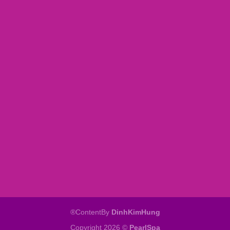
®ContentBy
DinhKimHung
Copyright 2026 ©
PearlSpa