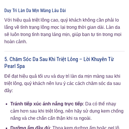
Duy Trì Làn Da Mịn Màng Lâu Dài
Với hiệu quả triệt lông cao, quý khách không cần phải lo
lắng về tình trạng lông mọc lại trong thời gian dài. Làn da
sẽ luôn trong tình trạng láng mịn, giúp bạn tự tin trong mọi
hoàn cảnh.
5. Chăm Sóc Da Sau Khi Triệt Lông – Lời Khuyên Từ
Pearl Spa
Để đạt hiệu quả tối ưu và duy trì làn da mịn màng sau khi
triệt lông, quý khách nên lưu ý các cách chăm sóc da sau
đây:
Tránh tiếp xúc ánh nắng trực tiếp
: Da có thể nhạy
cảm hơn sau khi triệt lông, nên hãy sử dụng kem chống
nắng và che chắn cẩn thận khi ra ngoài.
Dưỡng ẩm đầy đủ
: Thoa kem dưỡng ẩm hoặc gel lô