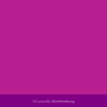
®ContentBy
DinhKimHung