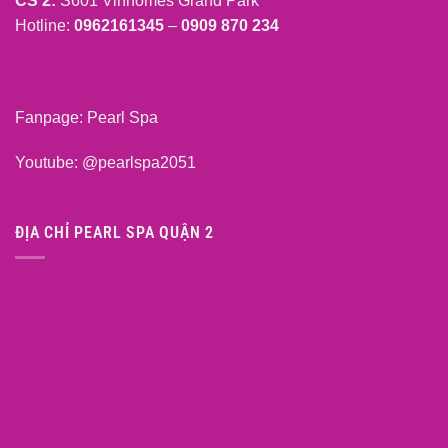
CS 2:
S601 Vinhomes Grand Park
Hotline:
0962161345
–
0909 870 234
Fanpage:
Pearl Spa
Youtube:
@pearlspa2051
ĐỊA CHỈ PEARL SPA QUẬN 2