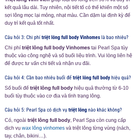
kết quả lâu dài. Tuy nhiên, nội tiết tố có thể khiến một số
sợi lông mọc lại mỏng, nhạt màu. Cần dặm lại định kỳ để
duy trì kết quả tốt nhất.
Câu hỏi 3: Chi phí
triệt lông full body Vinhomes
là bao nhiêu?
Chi phí
triệt lông full body Vinhomes
tại Pearl Spa tùy
thuộc vào công nghệ và số buổi liệu trình. Vui lòng liên hệ
để được tư vấn chi tiết và nhận ưu đãi.
Câu hỏi 4: Cần bao nhiêu buổi để
triệt lông full body
hiệu quả?
Số buổi để
triệt lông full body
hiệu quả thường từ 6-10
buổi tùy thuộc vào cơ địa và tình trạng lông.
Câu hỏi 5: Pearl Spa có dịch vụ
triệt lông
nào khác không?
Có, ngoài
triệt lông full body
, Pearl Spa còn cung cấp
dịch vụ
wax lông vinhomes
và triệt lông từng vùng (nách,
tay, chân, bikini…).