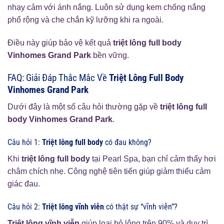
nhạy cảm với ánh nắng. Luôn sử dụng kem chống nắng
phổ rộng và che chắn kỹ lưỡng khi ra ngoài.
Điều này giúp bảo vệ kết quả
triệt lông full body
Vinhomes Grand Park
bền vững.
FAQ: Giải Đáp Thắc Mắc Về
Triệt Lông Full Body
Vinhomes Grand Park
Dưới đây là một số câu hỏi thường gặp về
triệt lông full
body Vinhomes Grand Park
.
Câu hỏi 1:
Triệt lông full body
có đau không?
Khi
triệt lông full body
tại Pearl Spa, bạn chỉ cảm thấy hơi
châm chích nhẹ. Công nghệ tiên tiến giúp giảm thiểu cảm
giác đau.
Câu hỏi 2:
Triệt lông vĩnh viễn
có thật sự “vĩnh viễn”?
Triệt lông vĩnh viễn
giúp loại bỏ lông trên 90% và duy trì