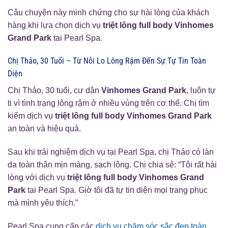
Câu chuyện này minh chứng cho sự hài lòng của khách
hàng khi lựa chọn dịch vụ
triệt lông full body Vinhomes
Grand Park
tại Pearl Spa.
Chị Thảo, 30 Tuổi – Từ Nỗi Lo Lông Rậm Đến Sự Tự Tin Toàn
Diện
Chị Thảo, 30 tuổi, cư dân
Vinhomes Grand Park
, luôn tự
ti vì tình trạng lông rậm ở nhiều vùng trên cơ thể. Chị tìm
kiếm dịch vụ
triệt lông full body Vinhomes Grand Park
an toàn và hiệu quả.
Sau khi trải nghiệm dịch vụ tại Pearl Spa, chị Thảo có làn
da toàn thân mịn màng, sạch lông. Chị chia sẻ: “Tôi rất hài
lòng với dịch vụ
triệt lông full body Vinhomes Grand
Park
tại Pearl Spa. Giờ tôi đã tự tin diện mọi trang phục
mà mình yêu thích.”
Pearl Spa cung cấp các
dịch vụ chăm sóc sắc đẹp toàn