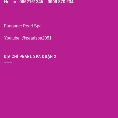
Hotline:
0962161345
–
0909 870 234
Fanpage:
Pearl Spa
Youtube:
@pearlspa2051
ĐỊA CHỈ PEARL SPA QUẬN 2