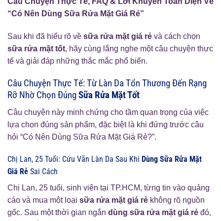
Câu Chuyện Thực Tế, FAQ & Lời Khuyên Toàn Diện Về
“Có Nên Dùng Sữa Rửa Mặt Giá Rẻ”
Sau khi đã hiểu rõ về
sữa rửa mặt giá rẻ
và cách chọn
sữa rửa mặt tốt
, hãy cùng lắng nghe một câu chuyện thực
tế và giải đáp những thắc mắc phổ biến.
Câu Chuyện Thực Tế: Từ Làn Da Tổn Thương Đến Rạng
Rỡ Nhờ Chọn Đúng
Sữa Rửa Mặt Tốt
Câu chuyện này minh chứng cho tầm quan trọng của việc
lựa chọn đúng sản phẩm, đặc biệt là khi đứng trước câu
hỏi “Có Nên Dùng Sữa Rửa Mặt Giá Rẻ?”.
Chị Lan, 25 Tuổi: Cứu Vãn Làn Da Sau Khi
Dùng Sữa Rửa Mặt
Giá Rẻ
Sai Cách
Chị Lan, 25 tuổi, sinh viên tại TP.HCM, từng tin vào quảng
cáo và mua một loại
sữa rửa mặt giá rẻ
không rõ nguồn
gốc. Sau một thời gian ngắn
dùng sữa rửa mặt giá rẻ
đó,