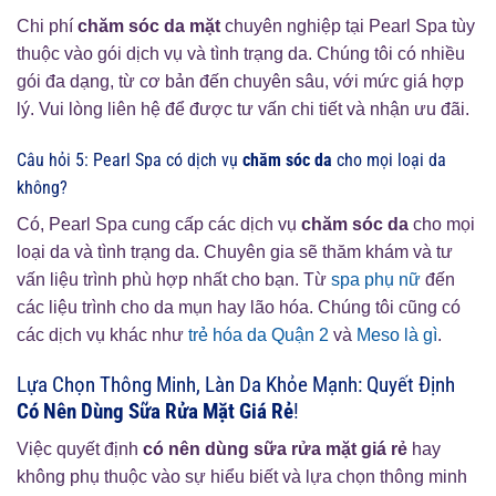
Chi phí
chăm sóc da mặt
chuyên nghiệp tại Pearl Spa tùy
thuộc vào gói dịch vụ và tình trạng da. Chúng tôi có nhiều
gói đa dạng, từ cơ bản đến chuyên sâu, với mức giá hợp
lý. Vui lòng liên hệ để được tư vấn chi tiết và nhận ưu đãi.
Câu hỏi 5: Pearl Spa có dịch vụ
chăm sóc da
cho mọi loại da
không?
Có, Pearl Spa cung cấp các dịch vụ
chăm sóc da
cho mọi
loại da và tình trạng da. Chuyên gia sẽ thăm khám và tư
vấn liệu trình phù hợp nhất cho bạn. Từ
spa phụ nữ
đến
các liệu trình cho da mụn hay lão hóa. Chúng tôi cũng có
các dịch vụ khác như
trẻ hóa da Quận 2
và
Meso là gì
.
Lựa Chọn Thông Minh, Làn Da Khỏe Mạnh: Quyết Định
Có Nên Dùng Sữa Rửa Mặt Giá Rẻ
!
Việc quyết định
có nên dùng sữa rửa mặt giá rẻ
hay
không phụ thuộc vào sự hiểu biết và lựa chọn thông minh