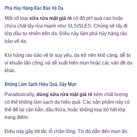
Phá Hủy Hàng Rào Bảo Vệ Da
Một số loại
sữa rửa mặt giá rẻ
có độ pH quá cao hoặc
chứa chất tẩy rửa mạnh như SLS/SLES. Chúng sẽ lấy đi
lớp dầu tự nhiên trên da. Điều này làm phá hủy hàng rào
bảo vệ da.
Khi hàng rào bảo vệ bị suy yếu, da trở nên khô căng, dễ bị
vi khuẩn tấn công, và dễ xuất hiện mụn hoặc các vấn đề da
khác.
Không Làm Sạch Hiệu Quả, Gây Mụn
Paradoxically,
dùng sữa rửa mặt giá rẻ
kém chất lượng
có thể không làm sạch da hiệu quả. Các sản phẩm này có
thể để lại cặn bẩn, dầu thừa, hoặc không loại bỏ hết lớp
trang điểm.
Điều này gây bít tắc lỗ chân lông. Từ đó dẫn đến mụn ẩn,