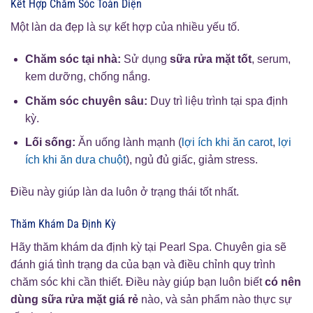
Kết Hợp Chăm Sóc Toàn Diện
Một làn da đẹp là sự kết hợp của nhiều yếu tố.
Chăm sóc tại nhà:
Sử dụng
sữa rửa mặt tốt
, serum,
kem dưỡng, chống nắng.
Chăm sóc chuyên sâu:
Duy trì liệu trình tại spa định
kỳ.
Lối sống:
Ăn uống lành mạnh (
lợi ích khi ăn carot
,
lợi
ích khi ăn dưa chuột
), ngủ đủ giấc, giảm stress.
Điều này giúp làn da luôn ở trạng thái tốt nhất.
Thăm Khám Da Định Kỳ
Hãy thăm khám da định kỳ tại Pearl Spa. Chuyên gia sẽ
đánh giá tình trạng da của bạn và điều chỉnh quy trình
chăm sóc khi cần thiết. Điều này giúp bạn luôn biết
có nên
dùng sữa rửa mặt giá rẻ
nào, và sản phẩm nào thực sự