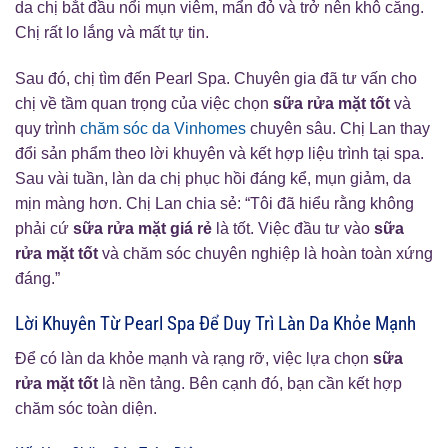
da chị bắt đầu nổi mụn viêm, mẩn đỏ và trở nên khô căng.
Chị rất lo lắng và mất tự tin.
Sau đó, chị tìm đến Pearl Spa. Chuyên gia đã tư vấn cho
chị về tầm quan trọng của việc chọn
sữa rửa mặt tốt
và
quy trình
chăm sóc da Vinhomes
chuyên sâu. Chị Lan thay
đổi sản phẩm theo lời khuyên và kết hợp liệu trình tại spa.
Sau vài tuần, làn da chị phục hồi đáng kể, mụn giảm, da
mịn màng hơn. Chị Lan chia sẻ: “Tôi đã hiểu rằng không
phải cứ
sữa rửa mặt giá rẻ
là tốt. Việc đầu tư vào
sữa
rửa mặt tốt
và chăm sóc chuyên nghiệp là hoàn toàn xứng
đáng.”
Lời Khuyên Từ Pearl Spa Để Duy Trì Làn Da Khỏe Mạnh
Để có làn da khỏe mạnh và rạng rỡ, việc lựa chọn
sữa
rửa mặt tốt
là nền tảng. Bên cạnh đó, bạn cần kết hợp
chăm sóc toàn diện.